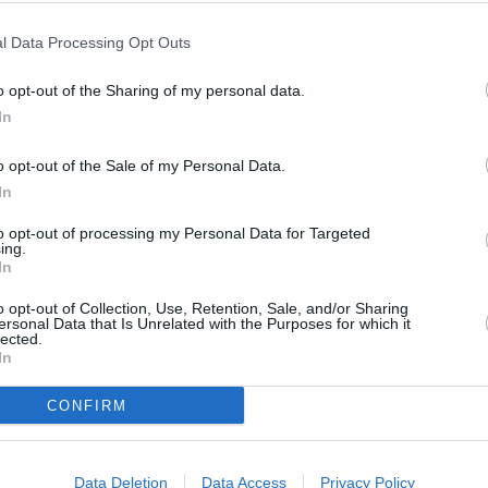
ín Axel
El Volcanes reúne una parrilla de
l Data Processing Opt Outs
lujo
o
El nuevo Lancia Rally2 lidera una lista de 43
o opt-out of the Sharing of my personal data.
de
inscritos con 14 Rally2 y los principales aspirantes
In
al S-CER
TE
PRESENTADO EL XXVIII RALLY ISLA DE LOS VOLCANES
o opt-out of the Sale of my Personal Data.
In
to opt-out of processing my Personal Data for Targeted
ing.
l
El Magec Tías activa su nueva
In
campaña de socios
o opt-out of Collection, Use, Retention, Sale, and/or Sharing
a, se
El club abre la campaña de socios para seguir
ersonal Data that Is Unrelated with the Purposes for which it
lected.
impulsando un proyecto basado en formación,
igualdad y baloncesto
In
RERO
EL MAGEC TÍAS ABRE LA LIGA CON DERBI CANARIO
CONFIRM
Data Deletion
Data Access
Privacy Policy