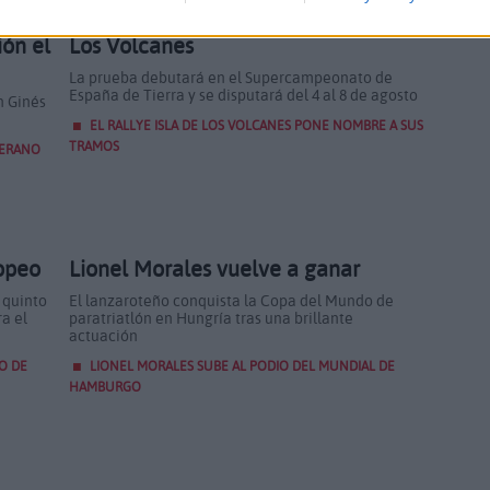
Presentado el XXVIII Rally Isla de
ión el
Los Volcanes
La prueba debutará en el Supercampeonato de
España de Tierra y se disputará del 4 al 8 de agosto
n Ginés
EL RALLYE ISLA DE LOS VOLCANES PONE NOMBRE A SUS
TRAMOS
VERANO
ropeo
Lionel Morales vuelve a ganar
 quinto
El lanzaroteño conquista la Copa del Mundo de
a el
paratriatlón en Hungría tras una brillante
actuación
O DE
LIONEL MORALES SUBE AL PODIO DEL MUNDIAL DE
HAMBURGO