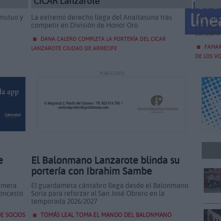
refo
CICAR Lanzarote
líne
 mutuo y
La extremo derecho llega del Anaitasuna tras
Los equi
competir en División de Honor Oro
jornada d
Lanzaro
DANA CALERO COMPLETA LA PORTERÍA DEL CICAR
FAMARA
LANZAROTE CIUDAD DE ARRECIFE
DE LOS V
PUBLICIDAD
e
El Balonmano Lanzarote blinda su
portería con Ibrahim Sambe
rimera
El guardameta cántabro llega desde el Balonmano
loncesto
Soria para reforzar al San José Obrero en la
temporada 2026/2027
E SOCIOS
TOMÁS LEAL TOMA EL MANDO DEL BALONMANO