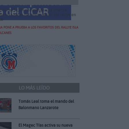
rzar la primera
a del CICAR
pos del S-CER completan una intensa
e test antes del inicio oficial del rallye en
te
 PONE A PRUEBA A LOS FAVORITOS DEL RALLYE ISLA
OLCANES
LO MÁS LEÍDO
Tomás Leal toma el mando del
Balonmano Lanzarote
El Magec Tías activa su nueva