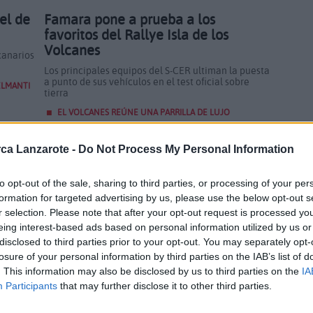
el de
Famara pone a prueba a los
favoritos del Rallye Isla de los
Volcanes
canarios
Los principales equipos del S-CER ultiman la puesta
a punto de sus vehículos en el test oficial sobre
ELMANTI
tierra
EL VOLCANES REÚNE UNA PARRILLA DE LUJO
ca Lanzarote -
Do Not Process My Personal Information
ería
Veinte años sin bajarse del tatami
to opt-out of the sale, sharing to third parties, or processing of your per
e
El Club de Judo Costa Teguise supera sus objetivos
formation for targeted advertising by us, please use the below opt-out s
y consolida una cantera que garantiza el relevo
r selection. Please note that after your opt-out request is processed y
generacional
eing interest-based ads based on personal information utilized by us or
ampaña y
EL CLUB DE JUDO COSTA TEGUISE ASEGURA LA
disclosed to third parties prior to your opt-out. You may separately opt-
PERMANENCIA CON UN PLENO DE VICTORIAS
losure of your personal information by third parties on the IAB’s list of
ROTE
. This information may also be disclosed by us to third parties on the
IA
Participants
that may further disclose it to other third parties.
PUBLICIDAD