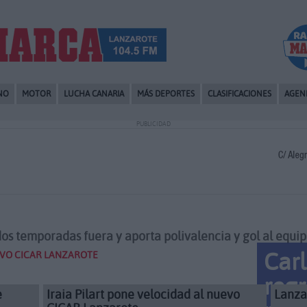
NO
MOTOR
LUCHA CANARIA
MÁS DEPORTES
CLASIFICACIONES
AGEN
PUBLICIDAD
dos temporadas fuera y aporta polivalencia y gol al equi
Car
EVO CICAR LANZAROTE
regr
e
Iraia Pilart pone velocidad al nuevo
Lanza