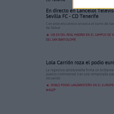
En directo en Lancelot Televis
Sevilla FC - CD Tenerife
Con este encuentro arranca el torno de Sa
de fútbol
UN EX DEL REAL MADRID EN EL CAMPUS DE 
DEL SAN BARTOLOMÉ
Lola Carrión roza el podio eu
La regatista lanzaroteña firma un brillante
puesto continental tras una temporada par
recuerdo
DOBLE PODIO LANZAROTEÑO EN EL EUROPE
WASZP