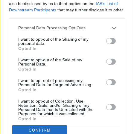
also be disclosed by us to third parties on the
IAB’s List of
partido,
ante el CB Maramajo
, se disputará mañana
Downstream Participants
that may further disclose it to other
miércoles, a las 20:30 horas, en el Pabellón
third parties.
Municipal de Teguise. El segundo y definitivo
Personal Data Processing Opt Outs
encuentro de la final se celebrará este viernes, 29
I want to opt-out of the Sharing of my
de mayo, a las 20:30 horas, sobre el parqué del
personal data.
Opted In
Pabellón del IES Costa Teguise.
I want to opt-out of the Sale of my
Personal Data.
El equipo Sub22 del
Costa Teguise (CB La Villa)
Opted In
peleará por la tercera plaza ante el Muka Muka
I want to opt-out of processing my
majorero.
Personal Data for Targeted Advertising.
Opted In
I want to opt-out of Collection, Use,
Ficha técnica:
Retention, Sale, and/or Sharing of my
Personal Data that Is Unrelated with the
Purposes for which it was collected.
Opted In
Costa Teguise Sub22 (68):
Alejandro Díaz, Martín
CONFIRM
Rodríguez (5), Diego Ramos, Roger Alfonso (16),