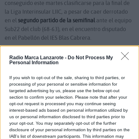
conseguido este martes clasificarse para la final de
la Liga Interinsular LIIC, a pesar de caer derrotado
en el
segundo partido de la semifinal
ante el equipo
Sub22 del club (68-63), en el encuentro disputado
en el Pabellón del IES Blas Cabrera.
El Sub22 Víctor Martín se convirtió en el máximo
Radio Marca Lanzarote -
Do Not Process My
Personal Information
anotador del partido con veinte puntos, bien
ayudado en la faceta ofensiva por los dieciséis
If you wish to opt-out of the sale, sharing to third parties, or
tantos de Roger Alfonso. Entre los Seniors
processing of your personal or sensitive information for
targeted advertising by us, please use the below opt-out
destacaron dos jugadores con trece puntos cada
section to confirm your selection. Please note that after your
uno: Ángel González y Ares Bravo.
opt-out request is processed you may continue seeing
interest-based ads based on personal information utilized by
us or personal information disclosed to third parties prior to
Con este resultado y, a pesar de la derrota de hoy,
your opt-out. You may separately opt-out of the further
los Seniors del Costa Teguise se meten en la
disclosure of your personal information by third parties on the
IAB’s list of downstream participants. This information may
finalísima de la Liga Interinsular LIIC, cuyo primer