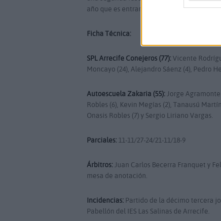
año que es entrar en playoff”, concluye Cab
Ficha Técnica:
SPL Arrecife Conejeros (77):
Vicente Rodrígue
Moncayo (24), Alejandro Sáenz (4), Pedro He
Autoescuela Zakaria (55):
Jorge Agramonte (3
Robles (6), Kevin Megías (2), Tanausú Martín 
Onasis Robles (7) y Sergio Liriano Vargas.
Parciales:
11-11/27-24/21-11/18-9
Árbitros:
Juan Carlos Becerra Franquet y Fe
mesa de anotación.
Incidencias:
Partido de la décimo tercera jo
Pabellón del IES Las Salinas de Arrecife.