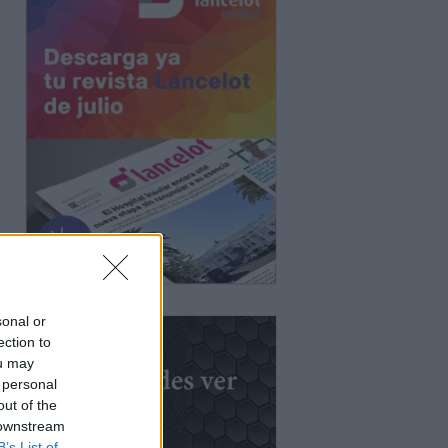
sonal or
ection to
ou may
 personal
out of the
 downstream
B’s List of