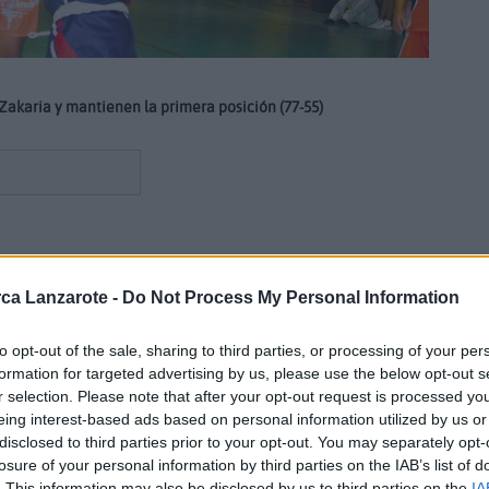
Zakaria y mantienen la primera posición (77-55)
a importante victoria en el Pabellón del IES Las Salinas ante
respondiente a la décimo tercerajornada del grupo B de la
Liga
ca Lanzarote -
Do Not Process My Personal Information
 esta primera fase pues descansan en la jornada final.
to opt-out of the sale, sharing to third parties, or processing of your per
zó igualado, con empate a once tras el primer parcial. Incluso
formation for targeted advertising by us, please use the below opt-out s
idad, aunque ya se veían dos formas distintas de jugar, los
r selection. Please note that after your opt-out request is processed y
orto al contar con solo siete piezas y confiando en sus
eing interest-based ads based on personal information utilized by us or
lado de los antiguos Titanes.
disclosed to third parties prior to your opt-out. You may separately opt-
losure of your personal information by third parties on the IAB’s list of
. This information may also be disclosed by us to third parties on the
IA