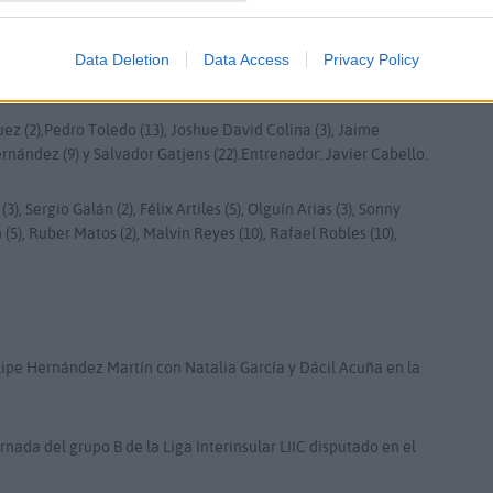
ello.
Data Deletion
Data Access
Privacy Policy
z (2),Pedro Toledo (13), Joshue David Colina (3), Jaime
rnández (9) y Salvador Gatjens (22).Entrenador: Javier Cabello.
), Sergio Galán (2), Félix Artiles (5), Olguín Arias (3), Sonny
(5), Ruber Matos (2), Malvin Reyes (10), Rafael Robles (10),
lipe Hernández Martín con Natalia García y Dácil Acuña en la
rnada del grupo B de la Liga Interinsular LIIC disputado en el