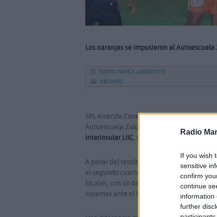
Los naranjas se impusieron al Autoescuela 
RADIO MARCA LANZAROTE
ARCHIVO
SPL Arrecife Conejeros conseguía anoche un
Autoescuela Zakaria (77-55) en partido cor
Radio Mar
Interinsular LIIC
, última de los naranjas en
If you wish 
A pesar del resultado final, el choque empe
sensitive in
el segundo cuarto se mantuvo con cierta par
confirm you
locales, con un banquillo extremadamente c
continue se
sistemas ante el libertinaje algo descontro
information 
further disc
participants