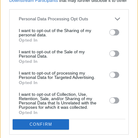
cuarto, defendieron como jabatos a los exteriores
Downstream Participants
that may further disclose it to other
third parties.
de ellos y ahí es donde se igualó el partido. Luego
nosotros un poco mejor en el uno contra uno. No
Personal Data Processing Opt Outs
quiero nombrar a nadie en especial, todos lo
I want to opt-out of the Sharing of my
hicieron muy bien. Si nosotros entrenáramos
personal data.
Opted In
siempre y estuviéramos todos, a pesar de que hoy
ha habido ausencias de nuevo, no estaba Josafat, ni
I want to opt-out of the Sale of my
Personal Data.
Amaury ni Alfonso, faltaba gente y, aún así, hemos
Opted In
sido somos capaces de ganarle al colíder. Nos
I want to opt-out of processing my
metemos en media tabla y más cerca del objetivo
Personal Data for Targeted Advertising.
Opted In
de salvar la categoría que creo que lo tenemos
I want to opt-out of Collection, Use,
cada vez más cerca, pero la situación ahora nos
Retention, Sale, and/or Sharing of my
Personal Data that Is Unrelated with the
permite mirar hacia arriba y decir, oye, pues si
Purposes for which it was collected.
vamos a Maspalomas y ganamos pues
igual nos
Opted In
podemos meter entre los cuatro primeros
y estar
CONFIRM
empatados con los cuatro primeros y pasar a la