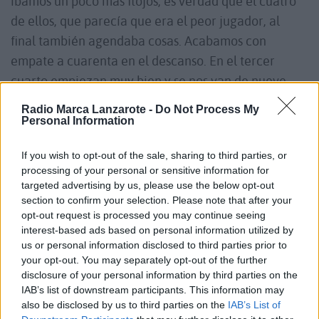
íbamos un poco más flojos, es verdad que el cuatro
de ellos, que parecía que era el peor jugador, al
final también agendaba cosas. Acabamos con
empate a cuarenta en el descanso. En el tercer
cuarto empiezan muy bien y se nos van de nueve.
Nos costó, pero, con mucho esfuerzo, defendiendo
Radio Marca Lanzarote -
Do Not Process My
atrás, sobre todo defendiendo, defendiendo,
Personal Information
defendiendo, fuimos remando y nos metimos en el
If you wish to opt-out of the sale, sharing to third parties, or
partido. Empezamos a jugar las cosas que teníamos
processing of your personal or sensitive information for
que jugar. Una vez que habíamos leído el partido y
targeted advertising by us, please use the below opt-out
ellos flaqueaban un poquito en defender a Aivaras
section to confirm your selection. Please note that after your
opt-out request is processed you may continue seeing
así que empezamos a jugar con Aivaras que
interest-based ads based on personal information utilized by
empezó a anotar y a soltar balones , lo que nos
us or personal information disclosed to third parties prior to
permitió que Cristian apareciera con algún triple.
your opt-out. You may separately opt-out of the further
disclosure of your personal information by third parties on the
La verdad es que Cristian, Gerald y Manolo
IAB’s list of downstream participants. This information may
estuvieron muy bien defendiendo en el último
also be disclosed by us to third parties on the
IAB’s List of