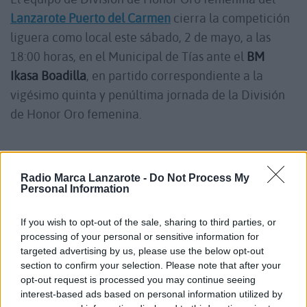
Lanzarote Puerto del Carmen
cierra la competición
liguera como local este sábado, 2 de mayo, a las
18:00 horas, en el Municipal de Tías ante el
BM
Ikasa Boadilla
, en partido correspondiente a la
vigésimo quinta y penúltima jornada de la División
de Honor Oro femenina.
La dirección del club tiñosero ha empezado una
campaña para animar a todos los aficionados del
Radio Marca Lanzarote -
Do Not Process My
Personal Information
balonmano en la isla de Lanzarote a acudir al
Municipal de Tías con camiseta amarilla para
If you wish to opt-out of the sale, sharing to third parties, or
entrar en el
sorteo de regalos
y ayudar con su
processing of your personal or sensitive information for
targeted advertising by us, please use the below opt-out
aliento a las jugadoras del Puerto del Carmen a
section to confirm your selection. Please note that after your
conseguir la permanencia.
opt-out request is processed you may continue seeing
interest-based ads based on personal information utilized by