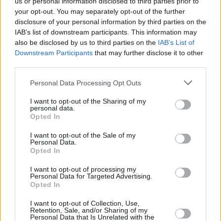
us or personal information disclosed to third parties prior to
Las tiñoseras buscan asegurar la permanencia en
your opt-out. You may separately opt-out of the further
Oro después de que abandonaran, tras muchas
disclosure of your personal information by third parties on the
IAB’s list of downstream participants. This information may
semanas en la zona peligrosa, la penúltima plaza de
also be disclosed by us to third parties on the
IAB’s List of
la tabla clasificatoria. Ocupan la antepenúltima
Downstream Participants
that may further disclose it to other
posición, duodécimas, con quince puntos. Boadilla
third parties.
habita en la sexta posición de la tabla con
Personal Data Processing Opt Outs
veintisiete puntos, ya sin nada en juego.
I want to opt-out of the Sharing of my
personal data.
Opted In
El equipo aurinegro seguirá mirando de reojo los
resultados del
Grupo USA Handbol Mislata
, un punto
I want to opt-out of the Sale of my
Personal Data.
por debajo de las tiñoseras. Las valencianas se la
Opted In
juegan, ya con horario unificado, como locales, con
I want to opt-out of processing my
la visita del Lobas Global Atac Oviedo, segundo
Personal Data for Targeted Advertising.
Opted In
clasificado y luchando por objetivos mayores.
También está implicado en el descenso el Lleida,
I want to opt-out of Collection, Use,
Retention, Sale, and/or Sharing of my
con los mismos puntos que el Puerto del Carmen y
Personal Data that Is Unrelated with the