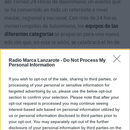
del Torneo 24 Horas de Balonmano, un evento que
se ha convertido en todo un referente a nivel
insular, regional y nacional. Con más de 24 horas
ininterrumpidas de balonmano, los
equipos de las
diferentes categorías
se preparan para una nueva
edición que, en esta ocasión, se celebrará el fin de
semana del 20 y 21 de junio.
Radio Marca Lanzarote -
Do Not Process My
Personal Information
Se ha convertido en uno de los grandes referentes
del balonmano regional y nacional y ha sido una de
If you wish to opt-out of the sale, sharing to third parties, or
las grandes señas de identidad del Club Balonmano
processing of your personal or sensitive information for
targeted advertising by us, please use the below opt-out
San José Obrero a lo largo de sus 50 años de
section to confirm your selection. Please note that after your
historia. El Torneo 24 Horas de Balonmano es uno
opt-out request is processed you may continue seeing
de los más singulares que se celebran en España y
interest-based ads based on personal information utilized by
us or personal information disclosed to third parties prior to
la de este año será una edición bastante especial
. El
your opt-out. You may separately opt-out of the further
torneo alcanza su edición número cincuenta, medio
disclosure of your personal information by third parties on the