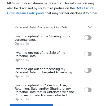
siglo de historia para uno de los eventos más
IAB’s list of downstream participants. This information may
also be disclosed by us to third parties on the
IAB’s List of
emblemáticos del barrio de Titerroy.
Downstream Participants
that may further disclose it to other
third parties.
Al igual que en ediciones anteriores, el Torneo 24
Personal Data Processing Opt Outs
Horas de Balonmano se desarrollará en todas las
I want to opt-out of the Sharing of my
categorías,
tanto masculinas como femeninas
. Los
personal data.
Opted In
benjamines y alevines serán los grandes
protagonistas de la mañana del sábado 20 de junio,
I want to opt-out of the Sale of my
Personal Data.
con la celebración de una concentración de
Opted In
balonmano césped en las instalaciones del IES Blas
I want to opt-out of processing my
Cabrera, dando paso posteriormente a los
Personal Data for Targeted Advertising.
Opted In
encuentros del resto de categorías. La mañana del
domingo estará reservada para la disputa de las
I want to opt-out of Collection, Use,
Retention, Sale, and/or Sharing of my
finales.
Personal Data that Is Unrelated with the
Purposes for which it was collected.
Opted In