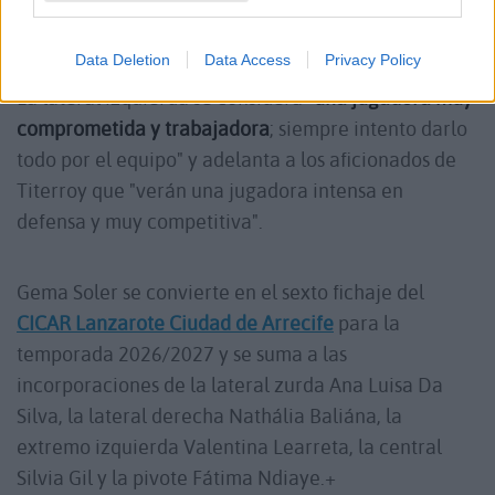
categoría del balonmano femenino español.
Data Deletion
Data Access
Privacy Policy
La lateral izquierda se considera "
una jugadora muy
comprometida y trabajadora
; siempre intento darlo
todo por el equipo" y adelanta a los aficionados de
Titerroy que "verán una jugadora intensa en
defensa y muy competitiva".
Gema Soler se convierte en el sexto fichaje del
CICAR Lanzarote Ciudad de Arrecife
para la
temporada 2026/2027 y se suma a las
incorporaciones de la lateral zurda Ana Luisa Da
Silva, la lateral derecha Nathália Baliána, la
extremo izquierda Valentina Learreta, la central
Silvia Gil y la pivote Fátima Ndiaye.+