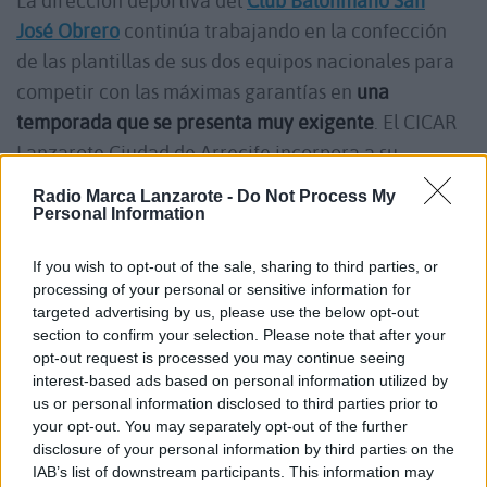
La dirección deportiva del
Club Balonmano San
José Obrero
continúa trabajando en la confección
de las plantillas de sus dos equipos nacionales para
competir con las máximas garantías en
una
temporada que se presenta muy exigente
. El CICAR
Lanzarote Ciudad de Arrecife incorpora a su
plantilla a la lateral izquierda Gema Soler, una
Radio Marca Lanzarote -
Do Not Process My
jugadora que aportará solidez a la línea defensiva.
Personal Information
If you wish to opt-out of the sale, sharing to third parties, or
Gema Soler Montroy, nacida el 16 de mayo de 2002,
processing of your personal or sensitive information for
es una jugadora diestra de 1,78 metros de altura
targeted advertising by us, please use the below opt-out
section to confirm your selection. Please note that after your
que habitualmente ocupa la posición de lateral
opt-out request is processed you may continue seeing
izquierda en ataque. Destaca por su aportación a la
interest-based ads based on personal information utilized by
línea defensiva del equipo, actuando en el centro
us or personal information disclosed to third parties prior to
your opt-out. You may separately opt-out of the further
de la defensa y siendo una jugadora muy aguerrida.
disclosure of your personal information by third parties on the
IAB’s list of downstream participants. This information may