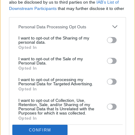
also be disclosed by us to third parties on the
IAB’s List of
La nueva jugadora del CICAR Lanzarote Ciudad de
Downstream Participants
that may further disclose it to other
Arrecife asegura que "afronto esta nueva etapa con
third parties.
mucha ilusión, con muchas ganas de trabajar para
Personal Data Processing Opt Outs
ayudar al equipo a conseguir sus objetivos y luchar
por devolver al club a la máxima categoría".
I want to opt-out of the Sharing of my
personal data.
Además, explica que se decantó por el San José
Opted In
Obrero "por su proyecto deportivo ilusionante y por
I want to opt-out of the Sale of my
Personal Data.
ser una gran oportunidad para seguir creciendo
Opted In
como jugadora".
I want to opt-out of processing my
Personal Data for Targeted Advertising.
Opted In
Se formó en las categorías inferiores del
Grupo USA
Handbol Mislata
, club con el que debutó en la
I want to opt-out of Collection, Use,
Retention, Sale, and/or Sharing of my
División de Honor Oro Femenina en la temporada
Personal Data that Is Unrelated with the
Purposes for which it was collected.
2024/2025. La pasada campaña recaló en las filas
Opted In
del Vino Doña Berenguela Balonmano Bolaños,
CONFIRM
donde también compitió en la segunda máxima