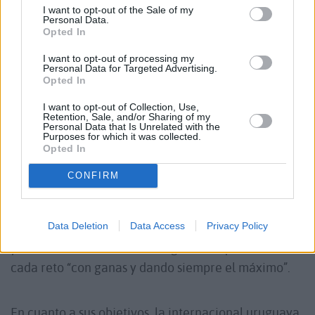
transmitir seguridad al equipo en momentos de
I want to opt-out of the Sale of my
máxima exigencia.
Personal Data.
Opted In
I want to opt-out of processing my
La propia guardameta explicó que llega al club “con
Personal Data for Targeted Advertising.
Opted In
mucha ilusión para aportar mis años de experiencia
y dedicación”, destacando además la importancia
I want to opt-out of Collection, Use,
Retention, Sale, and/or Sharing of my
de transmitir a las jugadoras más jóvenes valores
Personal Data that Is Unrelated with the
Purposes for which it was collected.
como “
el compromiso, la disciplina y el amor por
Opted In
este deporte
”.
CONFIRM
Sobre su forma de entender el balonmano, Santos
Data Deletion
Data Access
Privacy Policy
se define como una jugadora “disciplinada, valiente
y con mucha intensidad”, asegurando que afronta
cada reto “con ganas y dando siempre el máximo”.
En cuanto a sus objetivos, la internacional uruguaya