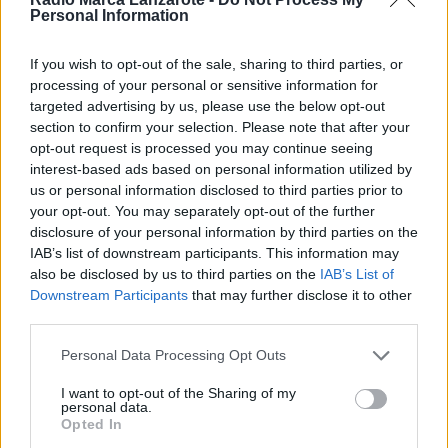
Personal Information
Internacional con Uruguay
desde categorías
If you wish to opt-out of the sale, sharing to third parties, or
cadetes y habitual en las convocatorias absolutas
processing of your personal or sensitive information for
desde los 17 años, la guardameta cuenta con una
targeted advertising by us, please use the below opt-out
section to confirm your selection. Please note that after your
destacada experiencia internacional. En su
opt-out request is processed you may continue seeing
palmarés figuran varias medallas panamericanas
interest-based ads based on personal information utilized by
con la selección uruguaya y participaciones en
us or personal information disclosed to third parties prior to
your opt-out. You may separately opt-out of the further
campeonatos del mundo juveniles y júnior, además
disclosure of your personal information by third parties on the
de formar parte del ciclo preolímpico de la
IAB’s list of downstream participants. This information may
selección absoluta.
also be disclosed by us to third parties on the
IAB’s List of
Downstream Participants
that may further disclose it to other
third parties.
Paola destaca por su carácter competitivo, su
Personal Data Processing Opt Outs
disciplina y su capacidad para liderar desde la
portería. Se trata de una jugadora con tablas,
I want to opt-out of the Sharing of my
personal data.
acostumbrada a asumir responsabilidades y a
Opted In