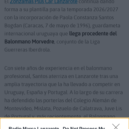
El
Zonzamas Plus Car Lanzarote
continúa dando
forma a su plantilla para la temporada 2026/2027
con la incorporación de Paola Constanza Santos
Bogdan (Caracas, 7 de mayo de 1996), guardameta
internacional uruguaya que
llega procedente del
Balonmano Morvedre
, conjunto de la Liga
Guerreras Iberdrola.
Con siete años de experiencia en el balonmano
profesional, Santos aterriza en Lanzarote tras una
amplia trayectoria que la ha llevado a competir en
Uruguay, España y Portugal. A lo largo de su carrera
ha defendido las porterías del Colegio Alemán de
Montevideo, Mislata, Pozuelo de Calatrava, Juve Lis
de Portugal y, más recientemente, el Balonmano
Morvedre.
Radio Marca Lanzarote -
Do Not Process My