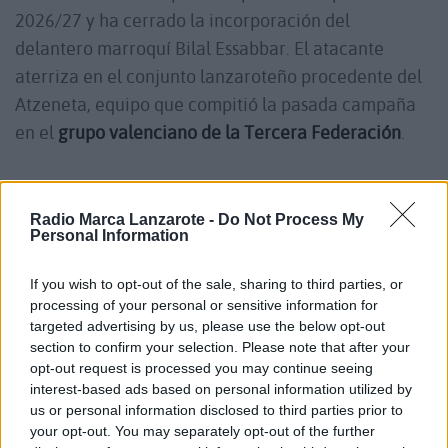
2026/27 y ha cerrado la incorporación del
delantero marroquí Bilal Essabbar. El atacante
aterriza en el conjunto lanzaroteño procedente del
Atzeneta, equipo que compitió la pasada campaña
en el
grupo valenciano de la Tercera Federación
.
Nacido el 1 de enero de 2000, Bilal es un delantero
Radio Marca Lanzarote -
Do Not Process My
centro de 1,81 metros que destaca por su rapidez
Personal Information
en los desmarques, su movilidad en ataque y su
capacidad para finalizar jugadas en las
If you wish to opt-out of the sale, sharing to third parties, or
processing of your personal or sensitive information for
inmediaciones del área rival. Con su llegada, el club
targeted advertising by us, please use the below opt-out
busca aumentar el potencial ofensivo de un
section to confirm your selection. Please note that after your
proyecto que aspira a seguir creciendo en la
opt-out request is processed you may continue seeing
interest-based ads based on personal information utilized by
categoría.
us or personal information disclosed to third parties prior to
your opt-out. You may separately opt-out of the further