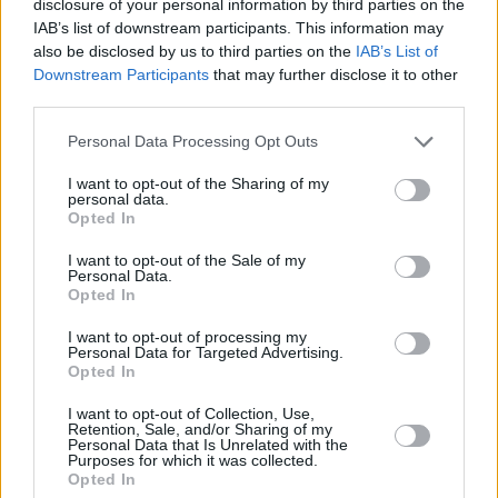
disclosure of your personal information by third parties on the
El nuevo jugador del San Bartolomé cuenta con
IAB’s list of downstream participants. This information may
experiencia en distintos equipos del fútbol nacional.
also be disclosed by us to third parties on the
IAB’s List of
Su etapa en España comenzó en la campaña
Downstream Participants
that may further disclose it to other
third parties.
2021/22 en el CD San Fernando, de la Autonómica
madrileña. Posteriormente defendió durante
dos
Personal Data Processing Opt Outs
temporadas la camiseta de la Penya Independent
,
I want to opt-out of the Sharing of my
participando en el ascenso del conjunto ibicenco
personal data.
Opted In
desde Preferente a Tercera Federación.
I want to opt-out of the Sale of my
Personal Data.
Opted In
Tras aquella etapa recaló en la SD Portmany
durante el curso 2023/24 y más tarde regresó a la
I want to opt-out of processing my
Personal Data for Targeted Advertising.
Penya Independent. En esa segunda experiencia
Opted In
firmó una destacada temporada al anotar 16 goles,
I want to opt-out of Collection, Use,
convirtiéndose en una de las principales referencias
Retention, Sale, and/or Sharing of my
Personal Data that Is Unrelated with the
ofensivas del equipo.
Purposes for which it was collected.
Opted In