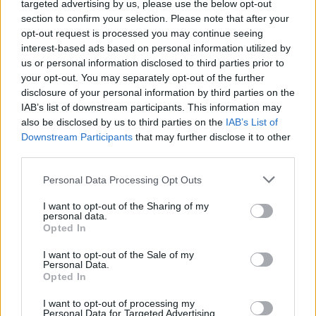
targeted advertising by us, please use the below opt-out
section to confirm your selection. Please note that after your
opt-out request is processed you may continue seeing
interest-based ads based on personal information utilized by
us or personal information disclosed to third parties prior to
RADIO MARCA LANZAROTE
your opt-out. You may separately opt-out of the further
ARCHIVO
disclosure of your personal information by third parties on the
IAB’s list of downstream participants. This information may
also be disclosed by us to third parties on the
IAB’s List of
El
US Yaiza
ha anunciado a través de sus redes
Downstream Participants
that may further disclose it to other
sociales, la incorporación de
Álvaro Garrido
como
third parties.
nuevo jugador del primer equipo. A sus 30 años, el
Personal Data Processing Opt Outs
extremo andaluz llega para aportar experiencia,
I want to opt-out of the Sharing of my
velocidad y desequilibrio en el tramo final del
personal data.
mercado estival.
Opted In
I want to opt-out of the Sale of my
Personal Data.
Garrido cuenta con
11 temporadas en categoría
Opted In
nacional
y ha sido protagonista en 7 fases de
I want to opt-out of processing my
ascenso, defendiendo la camiseta de equipos
Personal Data for Targeted Advertising.