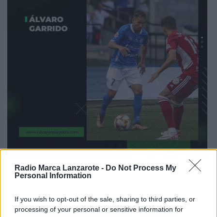
Radio Marca Lanzarote -
Do Not Process My
Personal Information
Álvaro Garrido, con una dilatada trayectoria en
categorías nacionales, fichaje de lujo para reforzar
If you wish to opt-out of the sale, sharing to third parties, or
la banda izquierda
processing of your personal or sensitive information for