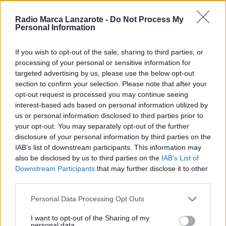
proyecto deportivo
tras confirmar la renovación de
Radio Marca Lanzarote -
Do Not Process My
Ezequiel Vieites
como entrenador del primer
Personal Information
equipo para la próxima temporada en Tercera
If you wish to opt-out of the sale, sharing to third parties, or
RFEF.
processing of your personal or sensitive information for
targeted advertising by us, please use the below opt-out
section to confirm your selection. Please note that after your
Después de lograr la permanencia el pasado curso,
opt-out request is processed you may continue seeing
el técnico continuará liderando al conjunto en una
interest-based ads based on personal information utilized by
campaña marcada por la ilusión y nuevos retos
us or personal information disclosed to third parties prior to
your opt-out. You may separately opt-out of the further
deportivos. La entidad refuerza así su confianza en
disclosure of your personal information by third parties on the
un entrenador que afrontará su cuarta temporada
IAB’s list of downstream participants. This information may
en el club, donde además seguirá desempeñando
also be disclosed by us to third parties on the
IAB’s List of
Downstream Participants
that may further disclose it to other
las funciones de director deportivo.
third parties.
Personal Data Processing Opt Outs
Durante su etapa en la entidad, Vieites ha sido una
figura clave en el crecimiento deportivo del club,
I want to opt-out of the Sharing of my
personal data.