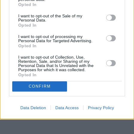
logrando hitos importantes
como el ascenso a
Opted In
División de Honor Juvenil y consolidando al equipo
I want to opt-out of the Sale of my
con dos destacadas temporadas en la categoría.
Personal Data.
Opted In
I want to opt-out of processing my
Desde el club destacan el compromiso, la
Personal Data for Targeted Advertising.
Opted In
dedicación y el trabajo realizado por el técnico
durante estos años, valores que han permitido
I want to opt-out of Collection, Use,
Retention, Sale, and/or Sharing of my
fortalecer la estructura deportiva y mantener una
Personal Data that Is Unrelated with the
Purposes for which it was collected.
línea de crecimiento sostenido.
Opted In
CONFIRM
Ezequiel Vieites afronta ahora
un nuevo desafío al
frente del primer equipo
con el objetivo de seguir
Data Deletion
Data Access
Privacy Policy
haciendo crecer al Unión y competir con la máxima
ambición en Tercera RFEF.