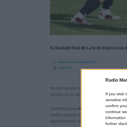
El resultado final de 1-2 le da el pase a los
RADIO MARCA LANZAROTE
ARCHIVO
Radio Mar
Partido de altos vuelos y gran ambiente en
If you wish 
Honda con la UD Lanzarote en casa del pri
sensitive in
confirm you
La eliminatoria
se afrontaba con el 3-3 de l
continue se
Ambos equipos libraron una buena batalla d
information 
segunda parte, cuando el Inter de Playa H
further disc