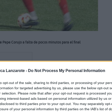
 de Pepe Corujo a falta de pocos minutos para el final
ca Lanzarote -
Do Not Process My Personal Information
 la
eliminatoria de play off regional
que medía al Inter de Playa
to opt-out of the sale, sharing to third parties, or processing of your per
mero.
formation for targeted advertising by us, please use the below opt-out s
r selection. Please note that after your opt-out request is processed y
a ida
que dejaba todo abierto para el encuentro de esta noche.
eing interest-based ads based on personal information utilized by us or
eportiva en la que golpeó primero la UD Lanzarote B, ya en la
disclosed to third parties prior to your opt-out. You may separately opt-
onda jugaba con un jugador menos por una expulsión previa.
losure of your personal information by third parties on the IAB’s list of