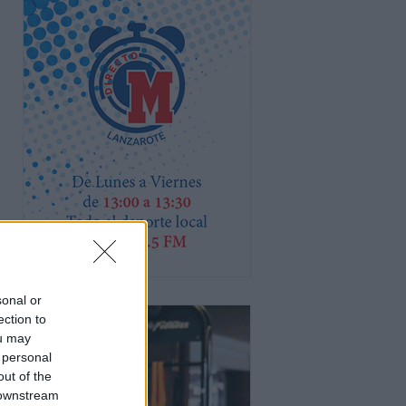
sonal or
ection to
ou may
 personal
out of the
 downstream