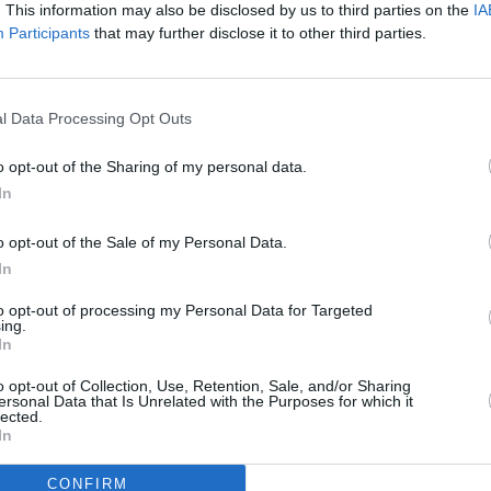
. This information may also be disclosed by us to third parties on the
IA
 muy clara que no pudo materializar el ariete rojillo;
por parte
Participants
that may further disclose it to other third parties.
con el exterior en un lanzamiento que se fue rozando el palo.
n uno más, los chicos de Corujo erraron ocasiones muy claras y
l Data Processing Opt Outs
 Tavo García, Senem anotó desde la frontal del área de libre
o opt-out of the Sharing of my personal data.
In
se y se volvió a animar hasta que a falta de 5 minutos,
Román,
tos después también sería expulsado, anotó el 1-2 definitivo.
o opt-out of the Sale of my Personal Data.
In
ter en el play off
que no desmerece para nada el campeonato
to opt-out of processing my Personal Data for Targeted
zarote que ha sido un gran rival y que rindió a un nivel
ing.
campeón de Fuerteventura
para asumir la vuelta, en 15 días en
In
o opt-out of Collection, Use, Retention, Sale, and/or Sharing
ersonal Data that Is Unrelated with the Purposes for which it
lected.
In
CONFIRM