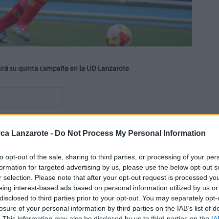
irá su quinta campaña en la UD Lanzarote
ca Lanzarote -
Do Not Process My Personal Information
 Deportiva Lanzarote
amplían su vinculación hasta el 30 de
más el jugador lanzaroteño defendiendo la camiseta rojilla en
to opt-out of the sale, sharing to third parties, or processing of your per
Será la quinta temporada del futbolista en la plantilla y
su
formation for targeted advertising by us, please use the below opt-out s
mpo.
r selection. Please note that after your opt-out request is processed y
eing interest-based ads based on personal information utilized by us or
cia en la categoría y, con el paso de las campañas, se ha
disclosed to third parties prior to your opt-out. You may separately opt-
orados de la Tercera Federación. Su trabajo en la parcela
losure of your personal information by third parties on the IAB’s list of
e,
además de poder retrasar su posición para reforzar la línea
. This information may also be disclosed by us to third parties on the
IA