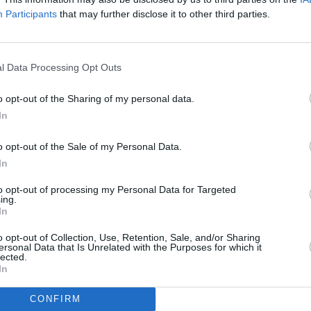
gular de la Tercera Federación y, con la UD Lanzarote, acumula
Participants
that may further disclose it to other third parties.
n disputó con la UD Lanzarote 30 partidos, 28 de ellos como
l Data Processing Opt Outs
l terreno de juego. Una campaña en la que fue autor de cuatro
 Herbania, la UD Telde y el Villa de Santa Brígida.
o opt-out of the Sharing of my personal data.
In
do
un acuerdo para ampliar su vinculación
hasta el 30 de junio
 renovado de cara a la temporada 2026/2027 y se suma a la
o opt-out of the Sale of my Personal Data.
uymán Fernández, el defensa central Raúl Fernández y el
In
to opt-out of processing my Personal Data for Targeted
ing.
In
o opt-out of Collection, Use, Retention, Sale, and/or Sharing
ersonal Data that Is Unrelated with the Purposes for which it
lected.
In
CONFIRM