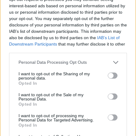
su regreso a la Primera Regional de Lanzarote
interest-based ads based on personal information utilized by
después de varias temporadas alejado de la
us or personal information disclosed to third parties prior to
competición.
your opt-out. You may separately opt-out of the further
disclosure of your personal information by third parties on the
IAB’s list of downstream participants. This information may
Juanda García vuelve a los banquillos tras su última
also be disclosed by us to third parties on the
IAB’s List of
Downstream Participants
that may further disclose it to other
experiencia en la temporada 2024/25 con el CD
third parties.
Tahíche en la
Regional Preferente de Las Palmas
.
Personal Data Processing Opt Outs
Aunque el conjunto blanquiazul logró mantenerse
durante gran parte del curso lejos de la zona de
I want to opt-out of the Sharing of my
personal data.
descenso, una complicada recta final acabó
Opted In
provocando la pérdida de la categoría.
I want to opt-out of the Sale of my
Personal Data.
Opted In
Su trayectoria en el fútbol lanzaroteño cuenta con
I want to opt-out of processing my
numerosos capítulos destacados. Dirigió durante
Personal Data for Targeted Advertising.
cuatro temporadas al San Bartolomé CF, repartidas
Opted In
entre el equipo juvenil y el primer conjunto