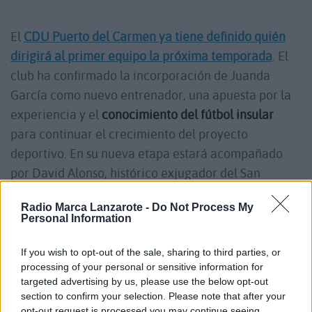
El
CDU Puerto del Carmen ya tiene definido quién
dirigirá al primer equipo la próxima temporada
. El
club ha confirmado la incorporación de Juanda
García como nuevo entrenador, una apuesta por la
experiencia y el
conocimiento del fútbol insular
para continuar el crecimiento del proyecto
deportivo. En su nueva etapa estará acompañado
por David Alonso, histórico exjugador del San
Bartolomé CF, que formará parte del cuerpo
Radio Marca Lanzarote -
Do Not Process My
técnico.
Personal Information
If you wish to opt-out of the sale, sharing to third parties, or
La entidad de Puerto del Carmen afronta así una
processing of your personal or sensitive information for
nueva etapa tras la salida de Marco González,
targeted advertising by us, please use the below opt-out
quien estuvo al frente del equipo en la campaña de
section to confirm your selection. Please note that after your
opt-out request is processed you may continue seeing