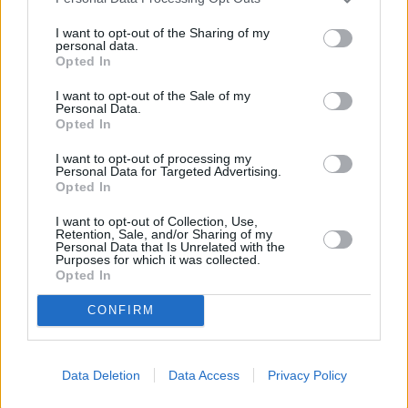
I want to opt-out of the Sharing of my
Y ahora llega el momento más importante: construir
personal data.
el próximo proyecto. Porque antes de fichar
Opted In
jugadores, antes de hablar de presupuestos o de
I want to opt-out of the Sale of my
Personal Data.
objetivos, hay una decisión que marca el camino de
Opted In
cualquier club… elegir entrenador.
I want to opt-out of processing my
Personal Data for Targeted Advertising.
Opted In
¿Guardiola o Bordalás?
I want to opt-out of Collection, Use,
Retention, Sale, and/or Sharing of my
Personal Data that Is Unrelated with the
Dos estilos opuestos, dos maneras distintas de
Purposes for which it was collected.
Opted In
entender el fútbol… y las dos ganadoras.
CONFIRM
La cuestión no es jugar bonito o competir al límite.
La cuestión es tener una idea clara, un modelo
Data Deletion
Data Access
Privacy Policy
reconocible y alguien capaz de convencer al