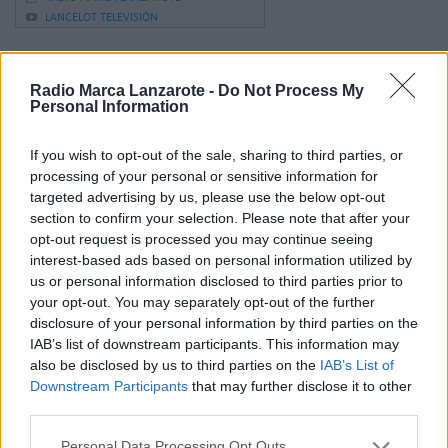
LANCELOT TELEVISIÓN
Radio Marca Lanzarote -
Do Not Process My
Acabó la temporada en
Tercera División
y en
Personal Information
Lanzarote queda una sensación difícil de maquillar:
decepción.
If you wish to opt-out of the sale, sharing to third parties, or
processing of your personal or sensitive information for
targeted advertising by us, please use the below opt-out
UD Lanzarote, US Yaiza y
San Bartolomé CF
section to confirm your selection. Please note that after your
opt-out request is processed you may continue seeing
arrancaron el curso con expectativas altas, pero
interest-based ads based on personal information utilized by
ninguno logró acercarse a los objetivos marcados.
us or personal information disclosed to third parties prior to
your opt-out. You may separately opt-out of the further
disclosure of your personal information by third parties on the
Dos de ellos
cambiaron de entrenador durante la
IAB’s list of downstream participants. This information may
temporada
buscando una reacción inmediata. El
also be disclosed by us to third parties on the
IAB’s List of
Downstream Participants
that may further disclose it to other
otro apostó por la continuidad hasta el final.
third parties.
Distintas decisiones… mismo desenlace.
Personal Data Processing Opt Outs