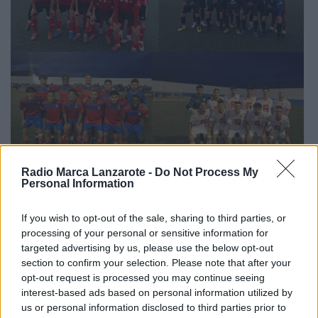
Radio Marca Lanzarote -
Do Not Process My
Personal Information
El Sporting Tías vence 1-2 al Lanzarote “B”, mientras
If you wish to opt-out of the sale, sharing to third parties, or
que el duelo entre Orientación Marítima e Inter
processing of your personal or sensitive information for
Playa Honda terminó en tablas (1-1)
targeted advertising by us, please use the below opt-out
section to confirm your selection. Please note that after your
opt-out request is processed you may continue seeing
RADIO MARCA LANZAROTE
interest-based ads based on personal information utilized by
ARCHIVO
us or personal information disclosed to third parties prior to