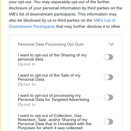
your opt-out. You may separately opt-out of the further
disclosure of your personal information by third parties on the
IAB’s list of downstream participants. This information may
El
Sporting Tías CF
dio un golpe importante en su
also be disclosed by us to third parties on the
IAB’s List of
lucha por el ascenso al imponerse 1-2 al
Lanzarote
Downstream Participants
that may further disclose it to other
“B”
como visitante en la ida de las semifinales del
third parties.
play-off de ascenso a Regional Preferente. Con esta
Personal Data Processing Opt Outs
victoria, los de Tías encaran con ventaja la vuelta
I want to opt-out of the Sharing of my
que se disputará el próximo viernes.
personal data.
Opted In
En la otra eliminatoria,
Orientación Marítima
e
I want to opt-out of the Sale of my
Personal Data.
Inter de Playa Honda
firmaron un empate 1-1 que
Opted In
deja todo abierto para el segundo y decisivo
I want to opt-out of processing my
Personal Data for Targeted Advertising.
encuentro. Ambos equipos se jugarán el pase en un
Opted In
partido que promete máxima tensión.
I want to opt-out of Collection, Use,
Retention, Sale, and/or Sharing of my
Personal Data that Is Unrelated with the
Los partidos de vuelta definirán qué dos equipos
Purposes for which it was collected.