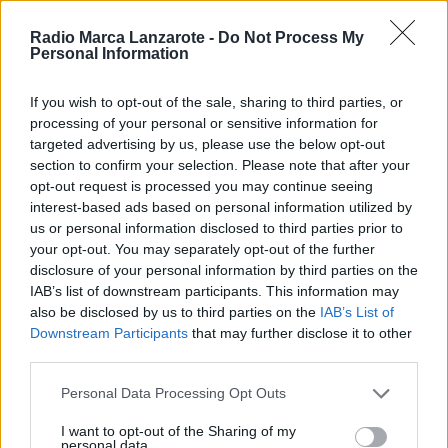
organización ha tomado otro nivel". A esta
intensidad se suma además la particularidad del
Radio Marca Lanzarote -
Do Not Process My
Personal Information
formato, que solo se celebra cuando la ola ofrece
sus mejores condiciones. "La verdad es que el
If you wish to opt-out of the sale, sharing to third parties, or
concepto del evento y el formato que tiene crea
processing of your personal or sensitive information for
mucha impaciencia entre los competidores, de
targeted advertising by us, please use the below opt-out
section to confirm your selection. Please note that after your
esperar a que se celebre. En general, esperamos
opt-out request is processed you may continue seeing
cada año que esa ola va a romper de su mejor
interest-based ads based on personal information utilized by
forma
para poder disfrutarla durante los meses de
us or personal information disclosed to third parties prior to
your opt-out. You may separately opt-out of the further
invierno. Hay años que funciona más que otros,
disclosure of your personal information by third parties on the
pero hay muchos factores que tienen que
IAB’s list of downstream participants. This information may
coordinarse para que esa ola pueda darse en su
also be disclosed by us to third parties on the
IAB’s List of
Downstream Participants
that may further disclose it to other
mejor forma".
third parties.
Personal Data Processing Opt Outs
Más allá de lo deportivo, Lavernhe subraya el valor
del evento para el pueblo y la isla. "La verdad que
I want to opt-out of the Sharing of my
personal data.