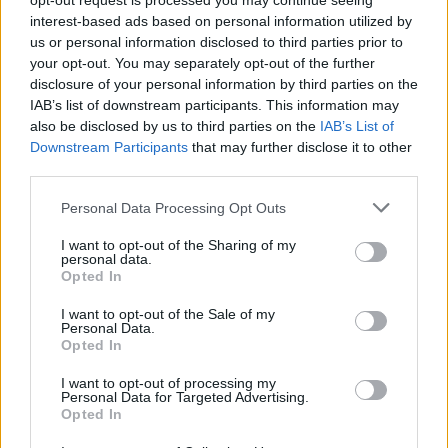
opt-out request is processed you may continue seeing
Barbado y Miguel Barbado vencieron a Pablo
interest-based ads based on personal information utilized by
Gómez – Kevin Van (11-6, 11-10, 11-4). En la
us or personal information disclosed to third parties prior to
modalidad individual, Sara Vianelli ganó a Sara
your opt-out. You may separately opt-out of the further
disclosure of your personal information by third parties on the
Argüelles (11-7, 11-2, 11-2) y Miguel Barbado se
IAB’s list of downstream participants. This information may
impuso a Pablo Pineda (11-6, 11-9, 10-11, 11-8).
also be disclosed by us to third parties on the
IAB’s List of
Downstream Participants
that may further disclose it to other
third parties.
El fin de semana se completó para el Auria
Bádminton Club con la
victoria por 6 a 1 ante Goose
Personal Data Processing Opt Outs
Wings
. En el dobles mixto, Samuel Tarife y Zeneida
I want to opt-out of the Sharing of my
personal data.
Ortiz ganaron a Esther Montero – Andrés Sanz (11-
Opted In
3, 7-11, 11-6, 6-11, 11-3), en el dobles femenino
I want to opt-out of the Sale of my
Zeneida Ortiz y Laura María Soliss vencieron a
Personal Data.
Opted In
Victoria Burgos y Marina Palacios (11-4, 11-6, 11-3)
y en el dobles masculino, Martín Barbado y Miguel
I want to opt-out of processing my
Personal Data for Targeted Advertising.
Barbado se impusieron a Pablo Crespo – Alejandro
Opted In
García Conde (10-11, 11-3, 11-5, 11-7). En los