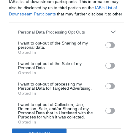
IAB’s list of downstream participants. This information may
González.
also be disclosed by us to third parties on the
IAB’s List of
Downstream Participants
that may further disclose it to other
third parties.
La representación local volverá a tener un peso
destacado con
la presencia de los lanzaroteños
Personal Data Processing Opt Outs
Manuel Lezcano, Makoa Gómez y José María
I want to opt-out of the Sharing of my
personal data.
Cabrera
, quienes competirán junto a algunos de los
Opted In
mejores surfistas del mundo.
I want to opt-out of the Sale of my
Personal Data.
Opted In
En bodyboard, el evento contará nuevamente con
el vigente campeón, Amaury Lavernhe (Isla
I want to opt-out of processing my
Personal Data for Targeted Advertising.
Reunión), que regresará a Lanzarote tras imponerse
Opted In
en la pasada edición. Junto a él, figuran nombres de
I want to opt-out of Collection, Use,
Retention, Sale, and/or Sharing of my
referencia internacional como el francés Pierre
Personal Data that Is Unrelated with the
Purposes for which it was collected.
Louis Costes; el hawaiano Mike Stewart, auténtica
Opted In
leyenda del bodyboard mundial; el también