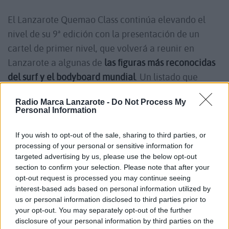
El Lanzarote Quemao Class continúa elevando el
nivel de su 9ª edición con la presentación de un
cartel de primer nivel, que volverá a reunir en
Lanzarote a algunas de
las figuras más reconocidas
del surf y el bodyboard mundial
. Un listado que
refuerza el prestigio del evento y consolida a la ola
Radio Marca Lanzarote -
Do Not Process My
de El Quemao como un reclamo internacional.
Personal Information
If you wish to opt-out of the sale, sharing to third parties, or
En la categoría de surf, destaca el regreso del
processing of your personal or sensitive information for
francés
Joan Durú
, campeón de la 8ª edición, que
targeted advertising by us, please use the below opt-out
volverá a Lanzarote para defender su título. Junto a
section to confirm your selection. Please note that after your
opt-out request is processed you may continue seeing
él, competirán referentes internacionales como el
interest-based ads based on personal information utilized by
brasileño Lucas Chianca; el estadounidense Mason
us or personal information disclosed to third parties prior to
Barnes; los australianos Noa Deane y Russell Bierke;
your opt-out. You may separately opt-out of the further
disclosure of your personal information by third parties on the
el hawaiano Koa Rothman; y el vasco Natxo