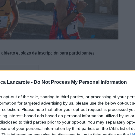
a abierto el plazo de inscripción para participantes
ca Lanzarote -
Do Not Process My Personal Information
bas deportivas en el municipio de Tinajo. Tras el Trail La
to opt-out of the sale, sharing to third parties, or processing of your per
 de La Santa
, que tendrá lugar el próximo 17 de julio.
formation for targeted advertising by us, please use the below opt-out s
r selection. Please note that after your opt-out request is processed y
eing interest-based ads based on personal information utilized by us or
La Santa comprenderá dos pruebas. La primera de ellas es la
disclosed to third parties prior to your opt-out. You may separately opt-
s, y arrancará a las 19:00 horas. Previamente, y para disfrute de
losure of your personal information by third parties on the IAB’s list of
era infantil, a las 18:30 horas.
. This information may also be disclosed by us to third parties on the
IA