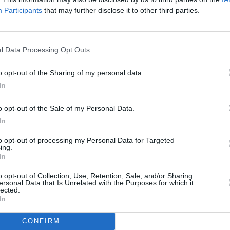
Participants
that may further disclose it to other third parties.
ncejal Vianney Rodríguez, informa de que ya está abierto el
 que tendrá como protagonista el enclave costero tinajero y
res de Tinajo.
l Data Processing Opt Outs
a «disfrutar del deporte en una de las zonas con mucho encanto
o opt-out of the Sharing of my personal data.
sigue superando. Estamos muy orgullosos del ambiente
In
 verano y ahora le llega el turno a la Milla de La Santa, que es
rmen de La Santa
. Así que a disfrutar de la carrera y a disfrutar
o opt-out of the Sale of my Personal Data.
lde.
In
vés de la página web
www.carreraspopularestinajo.com
.
to opt-out of processing my Personal Data for Targeted
ing.
In
o opt-out of Collection, Use, Retention, Sale, and/or Sharing
ersonal Data that Is Unrelated with the Purposes for which it
lected.
In
CONFIRM