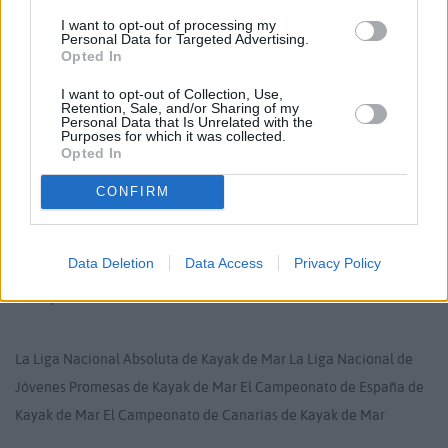
representación internacional de Claas Gebhardt,
I want to opt-out of processing my
Personal Data for Targeted Advertising.
que logró su plaza directa para defender los colores
Opted In
de Alemania en Durban.
I want to opt-out of Collection, Use,
Retention, Sale, and/or Sharing of my
Personal Data that Is Unrelated with the
Purposes for which it was collected.
Un equipo que no deja de crecer
Opted In
CONFIRM
Mientras tanto, el resto del equipo Marlines se
prepara para iniciar la pretemporada en octubre
Data Deletion
Data Access
Privacy Policy
tras cerrar un año histórico. En 2025, el club
conquistó:
La Liga Nacional Absoluta de Kayak de Mar
La Liga Nacional de
Jóvenes Promesas de Kayak de Mar
El Campeonato de España de
Kayak de Mar
El Campeonato de Canarias de Kayak de Mar