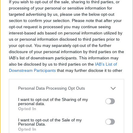
If you wish to opt-out of the sale, sharing to third parties, or
disputar el Mundial de Kayak de Mar. Una cita
processing of your personal or sensitive information for
exigente con un recorrido de 35 kilómetros en la
targeted advertising by us, please use the below opt-out
que representará a España y a Lanzarote.
section to confirm your selection. Please note that after your
opt-out request is processed you may continue seeing
interest-based ads based on personal information utilized by
Su clasificación llegó tras proclamarse
us or personal information disclosed to third parties prior to
your opt-out. You may separately opt-out of the further
subcampeona de España el pasado verano, un
disclosure of your personal information by third parties on the
resultado que le otorgó la plaza directa para el
IAB’s list of downstream participants. This information may
Mundial. Desde entonces, Ariadne ha seguido una
also be disclosed by us to third parties on the
IAB’s List of
Downstream Participants
that may further disclose it to other
preparación específica, sacrificando gran parte de
third parties.
su verano y arropada diariamente por sus
compañeros de club, que han compartido
Personal Data Processing Opt Outs
entrenamientos y esfuerzo. “Ha sido un camino
I want to opt-out of the Sharing of my
personal data.
duro, pero cada palada me acerca al sueño de
Opted In
competir en un Mundial”, asegura la deportista.
I want to opt-out of the Sale of my
Personal Data.
Opted In
El Club Marlines también contará con la