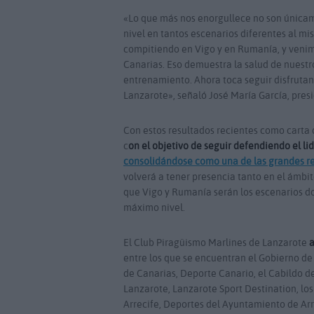
«Lo que más nos enorgullece no son únicame
nivel en tantos escenarios diferentes al m
compitiendo en Vigo y en Rumanía, y veni
Canarias. Eso demuestra la salud de nuestr
entrenamiento. Ahora toca seguir disfrutan
Lanzarote», señaló José María García, pres
Con estos resultados recientes como carta d
c
on el objetivo de seguir defendiendo el li
consolidándose como una de las grandes re
volverá a tener presencia tanto en el ámbi
que Vigo y Rumanía serán los escenarios do
máximo nivel.
El Club Piragüismo Marlines de Lanzarote
a
entre los que se encuentran el Gobierno d
de Canarias, Deporte Canario, el Cabildo de
Lanzarote, Lanzarote Sport Destination, los
Arrecife, Deportes del Ayuntamiento de Arre