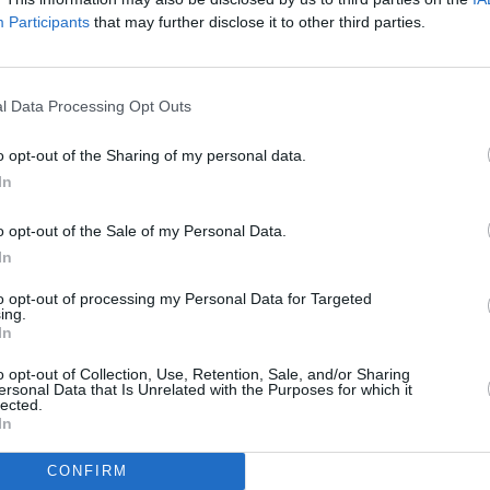
nvirtiéndose nuevamente en una de las representaciones más
Participants
that may further disclose it to other third parties.
n una posición privilegiada dentro del panorama nacional. Tras
l Data Processing Opt Outs
porada, el Club Marlines lidera la XVI Liga Nacional de Kayak
cación de Jóvenes Promesas. Además, encabeza las clasificaciones
o opt-out of the Sharing of my personal data.
dete y Mujer Sénior, mientras se mantiene en posiciones de
In
ujer Juvenil, y ocupa la segunda posición de la Liga Máster.
o opt-out of the Sale of my Personal Data.
lub en todas las categorías
, desde la cantera hasta los
In
roteña como una de las grandes referencias nacionales del
to opt-out of processing my Personal Data for Targeted
ing.
In
os en el circuito nacional, el club afronta la competición
entro y fuera de nuestras fronteras.
o opt-out of Collection, Use, Retention, Sale, and/or Sharing
ersonal Data that Is Unrelated with the Purposes for which it
lected.
In
rse para la final del Campeonato de Europa de Paracanoe
,
 continental y consiguiendo además la marca mínima que le
CONFIRM
 de Polonia el próximo mes de agosto. Junto a él, Svetlana