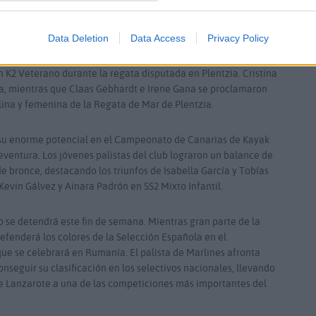
en el Campeonato de Europa Máster, regresando a Lanzarote
Data Deletion
Data Access
Privacy Policy
n se dejó notar en Euskadi, donde Sergio Cabielles y Rubén
n K2 Veterano durante la regata disputada en Plentzia. Cristina
ana, mientras que Claas Gebhardt e Irene Gana se proclamaron
ina y femenina de la Regata de Mar de Plentzia.
r su enorme potencial en el Campeonato de Canarias de Kayak
ventura. Los jóvenes palistas del club lograron un balance de
de bronce, destacando los triunfos de Isabella García y Tobías
Kevin Gálvez y Ainara Padrón en SS2 Mixto Infantil.
 se detendrá este fin de semana. Mientras gran parte de la
efenderá los colores de la Selección Española en el
 se celebrará en Rumanía. El palista de Marlines afronta
nseguir su clasificación en los selectivos nacionales, llevando
e Lanzarote a una de las competiciones más importantes del