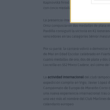
Kapisovská firmó una brillante actuación 
con cinco medallas de oro.
La presencia internacional del club tambié
Ortiz conquistaron dos medallas de plata e
Pardilla consiguió la victoria en K1 Veter
vencedores en las categorías Sénior mascul
Por su parte, la cantera volvió a demostra
de Mar en Edad Escolar celebrado en Fuerte
cuatro medallas de oro, dos de plata y dos 
Locreille en SS2 Mixto Cadete, así como de 
La
actividad internacional
del club tampoco
expedición compite en Vigo, Javier López d
Campeonato de Europa de Maratón Corto que
una nueva experiencia internacional tras co
una vez más el nombre del Club Marlines d
calendario europeo.