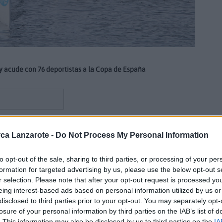
 y acude con 76 deportistas a la Copa de España
ca Lanzarote -
Do Not Process My Personal Information
 viajará este fin de semana hasta Vigo para disputar la III
cita puntuable de la Liga Nacional 2026 y una de las
to opt-out of the sale, sharing to third parties, or processing of your per
rio nacional. Además, la prueba será valedera como selectivo
formation for targeted advertising by us, please use the below opt-out s
uropa de Kayak de Mar
, que se celebrará en Francia el
r selection. Please note that after your opt-out request is processed y
eing interest-based ads based on personal information utilized by us or
disclosed to third parties prior to your opt-out. You may separately opt-
ertenecientes a 56 clubes de toda España, en una cita que
losure of your personal information by third parties on the IAB’s list of
s nacionales de la modalidad. Marlines acudirá con
una
. This information may also be disclosed by us to third parties on the
IA