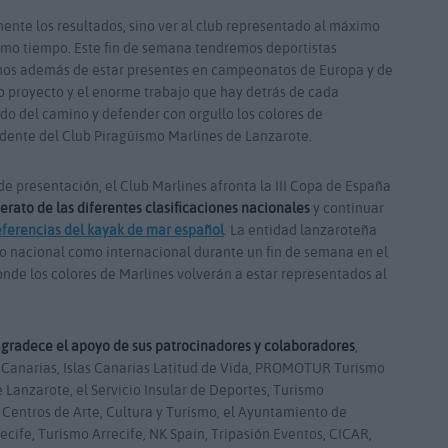
nte los resultados, sino ver al club representado al máximo
ismo tiempo. Este fin de semana tendremos deportistas
mos además de estar presentes en campeonatos de Europa y de
o proyecto y el enorme trabajo que hay detrás de cada
do del camino y defender con orgullo los colores de
idente del Club Piragüismo Marlines de Lanzarote.
e presentación, el Club Marlines afronta la III Copa de España
derato de las diferentes clasificaciones nacionales
y continuar
ferencias del kayak de mar español
. La entidad lanzaroteña
to nacional como internacional durante un fin de semana en el
nde los colores de Marlines volverán a estar representados al
gradece el apoyo de sus patrocinadores y colaboradores
,
e Canarias, Islas Canarias Latitud de Vida, PROMOTUR Turismo
 Lanzarote, el Servicio Insular de Deportes, Turismo
 Centros de Arte, Cultura y Turismo, el Ayuntamiento de
cife, Turismo Arrecife, NK Spain, Tripasión Eventos, CICAR,