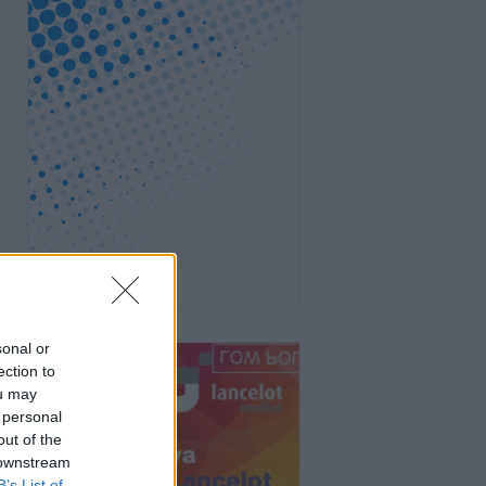
sonal or
ection to
ou may
 personal
out of the
 downstream
B’s List of