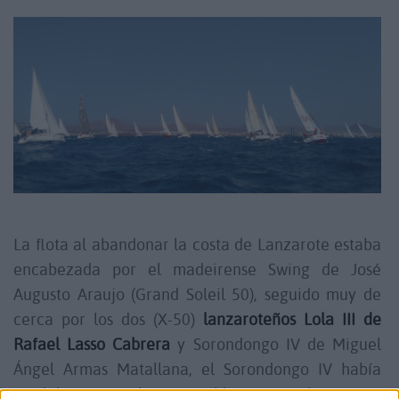
La flota al abandonar la costa de Lanzarote estaba
encabezada por el madeirense Swing de José
Augusto Araujo (Grand Soleil 50), seguido muy de
cerca por los dos (X-50)
lanzaroteños Lola III de
Rafael Lasso Cabrera
y Sorondongo IV de Miguel
Ángel Armas Matallana, el Sorondongo IV había
perdido camino al tener problemas con el génova a