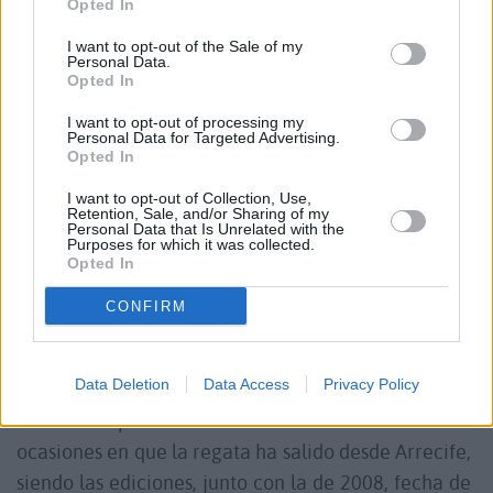
Opted In
unir la
flota lanzaroteña c
on mayoría de
participantes. La prueba cumple 19 ediciones y está
I want to opt-out of the Sale of my
Personal Data.
organizada conjuntamente por el Club Naval do
Opted In
Funchal y el Real Club Náutico de Arrecife, cuenta
I want to opt-out of processing my
con la colaboración de la Federación Portuguesa de
Personal Data for Targeted Advertising.
Opted In
Vela, La Real Federación Española de Vela,
Associaçäo Regional de Vela de Madeira,
I want to opt-out of Collection, Use,
Retention, Sale, and/or Sharing of my
Asociación Canaria de Clubes Náuticos y de la
Personal Data that Is Unrelated with the
Purposes for which it was collected.
Marina Portuguesa.
Opted In
CONFIRM
La tradicional regata se celebró por primera vez en
el
año 1978,
continúa celebrándose con
Data Deletion
Data Access
Privacy Policy
periodicidad bianual con salida alterna desde
diferentes puertos canarios. Han sido varias las
ocasiones en que la regata ha salido desde Arrecife,
siendo las ediciones, junto con la de 2008, fecha de