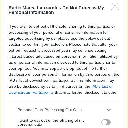
la altura de la segunda cruceta, las tres
Radio Marca Lanzarote -
Do Not Process My
Personal Information
embarcaciones navegaban enzarzadas en una dura
lucha por encabezar la flota. Todas ellas
If you wish to opt-out of the sale, sharing to third parties, or
pertenecientes a la Clase ORC 1.
processing of your personal or sensitive information for
targeted advertising by us, please use the below opt-out
section to confirm your selection. Please note that after your
Tras los tres 50 pies, navegaban más distanciados
opt-out request is processed you may continue seeing
los barcos de la clase ORC 2 con el lanzaroteño
interest-based ads based on personal information utilized by
us or personal information disclosed to third parties prior to
Antigua Craiova (Grand Soleil 40) de Yé Cabrera
your opt-out. You may separately opt-out of the further
Morales manteniendo una interesante lucha con el
disclosure of your personal information by third parties on the
también del RCNA Muyay (First 42S7) de Aureliano
IAB’s list of downstream participants. This information may
also be disclosed by us to third parties on the
IAB’s List of
Negrín Hernández y el grancanario Boiss de Casto
Downstream Participants
that may further disclose it to other
Martínez (Dehler 41) de la clase Open 1.
third parties.
Personal Data Processing Opt Outs
Las 46 embarcaciones participantes proceden de
I want to opt-out of the Sharing of my
Funchal, Gran Canaria, Tenerife a las que hay que
personal data.