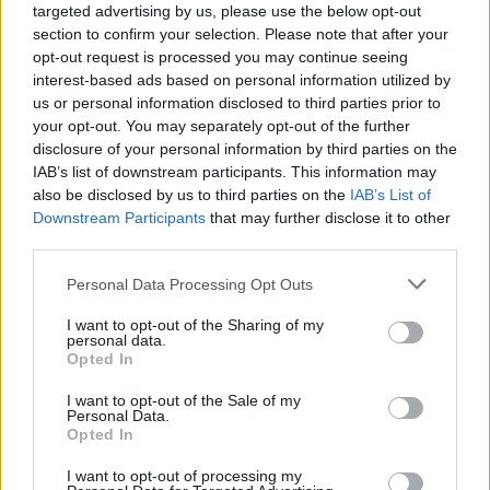
targeted advertising by us, please use the below opt-out
Reguero, María Rizo García y Rosalía Lasso Morales.
section to confirm your selection. Please note that after your
Los cinco regatistas estuvieron acompañados
opt-out request is processed you may continue seeing
durante la competición por el entrenador Carlos
interest-based ads based on personal information utilized by
us or personal information disclosed to third parties prior to
Hidalgo.
your opt-out. You may separately opt-out of the further
disclosure of your personal information by third parties on the
IAB’s list of downstream participants. This information may
Las dos primeras regatas de la jornada del sábado
also be disclosed by us to third parties on the
IAB’s List of
estuvieron marcadas por el poco viento que soplaba
Downstream Participants
that may further disclose it to other
en la bahía de Gijón, aumentando su intensidad
third parties.
hasta los 15 nudos en la última manga del día. El
Personal Data Processing Opt Outs
domingo, los regatistas tuvieron que quedarse en
I want to opt-out of the Sharing of my
tierra debido a las condiciones meteorológicas y no
personal data.
se pudieron disputar las tres regatas previstas.
Opted In
I want to opt-out of the Sale of my
Personal Data.
Pelayo Sánchez, con
dos segundos puestos y una
Opted In
quinta posición
en la jornada del sábado, se llevó el
I want to opt-out of processing my