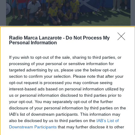
Siete nadadores del club contribuyen a dos podios
Radio Marca Lanzarote -
Do Not Process My
colectivos y varios éxitos individuales
Personal Information
17 Junio 2026, 07:38
If you wish to opt-out of the sale, sharing to third parties, or
processing of your personal or sensitive information for
targeted advertising by us, please use the below opt-out
section to confirm your selection. Please note that after your
El futuro del triatlón lanzaroteño
opt-out request is processed you may continue seeing
asegurado
interest-based ads based on personal information utilized by
us or personal information disclosed to third parties prior to
your opt-out. You may separately opt-out of the further
disclosure of your personal information by third parties on the
IAB’s list of downstream participants. This information may
also be disclosed by us to third parties on the
IAB’s List of
Downstream Participants
that may further disclose it to other
third parties.