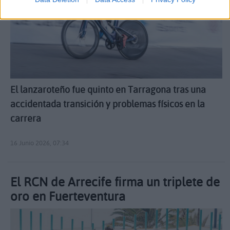
El lanzaroteño fue quinto en Tarragona tras una
accidentada transición y problemas físicos en la
carrera
16 Junio 2026, 07:34
El RCN de Arrecife firma un triplete de
oro en Fuerteventura