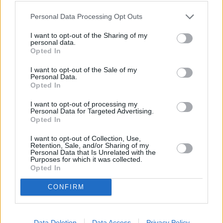
Personal Data Processing Opt Outs
I want to opt-out of the Sharing of my
personal data.
Opted In
I want to opt-out of the Sale of my
Personal Data.
Tres deportistas del Real Club Náutico de Arrecife
Opted In
representaron a Lanzarote en el Regional
I want to opt-out of processing my
Personal Data for Targeted Advertising.
Opted In
17 Junio 2026, 07:38
I want to opt-out of Collection, Use,
Retention, Sale, and/or Sharing of my
Personal Data that Is Unrelated with the
Lionel Morales roza el podio europeo
Purposes for which it was collected.
Opted In
CONFIRM
Data Deletion
Data Access
Privacy Policy