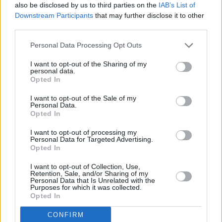
also be disclosed by us to third parties on the
IAB’s List of
Downstream Participants
that may further disclose it to other
Habrá tres salidas desde Playa Honda para llegar a
third parties.
Playa Blanca
Personal Data Processing Opt Outs
24 Septiembre 2016, 11:43
I want to opt-out of the Sharing of my
personal data.
Opted In
Torneo de 'pádel kids' en el Centro
I want to opt-out of the Sale of my
Deportivo Fariones
Personal Data.
Opted In
I want to opt-out of processing my
Personal Data for Targeted Advertising.
Opted In
I want to opt-out of Collection, Use,
Retention, Sale, and/or Sharing of my
Personal Data that Is Unrelated with the
Purposes for which it was collected.
Opted In
CONFIRM