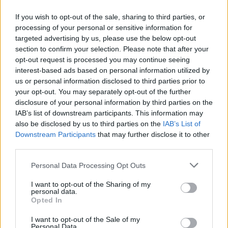
récord en nuestro rally y que asegura un
espectáculo de primera magnitud en la isla de
If you wish to opt-out of the sale, sharing to third parties, or
processing of your personal or sensitive information for
Lanzarote el próximo fin de semana.
targeted advertising by us, please use the below opt-out
section to confirm your selection. Please note that after your
opt-out request is processed you may continue seeing
En ese grupo tenemos a los
dos aspirantes al título
interest-based ads based on personal information utilized by
nacional
, Gil Membrado (Ford Fiesta) y Alex
us or personal information disclosed to third parties prior to
your opt-out. You may separately opt-out of the further
Villanueva Toyota GR Yaris), que junto a Loubet, son
disclosure of your personal information by third parties on the
los tres pilotos que ostentan la prioridad RFEDA.
IAB’s list of downstream participants. This information may
also be disclosed by us to third parties on the
IAB’s List of
Downstream Participants
that may further disclose it to other
La Clio Trophy Spain de Tierra llega con la mayoría
third parties.
de sus favoritos al título y visita por primera vez el
Personal Data Processing Opt Outs
"Volcanes", contando con tres equipos canarios en
sus filas.
I want to opt-out of the Sharing of my
personal data.
Opted In
En las categorías más populares es donde
I want to opt-out of the Sale of my
Personal Data.