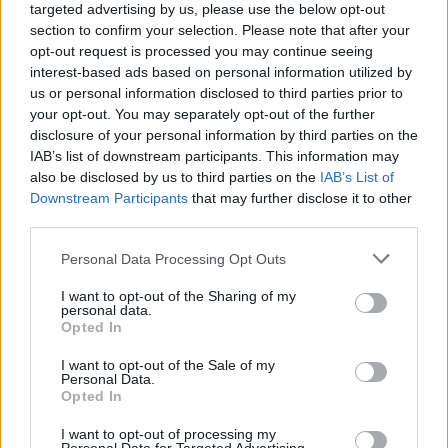
targeted advertising by us, please use the below opt-out
el martes 1 de julio a las 20 horas.
section to confirm your selection. Please note that after your
opt-out request is processed you may continue seeing
interest-based ads based on personal information utilized by
El programa del rallysprint está
centrado en la
us or personal information disclosed to third parties prior to
mañana del sábado
, con sede en el centro socio-
your opt-out. You may separately opt-out of the further
disclosure of your personal information by third parties on the
cultural Yacomar de La Vegueta (Tinajo), donde se
IAB’s list of downstream participants. This information may
realizarán las preceptivas verificaciones de los
also be disclosed by us to third parties on the
IAB’s List of
vehículos y entrega de la documentación a los
Downstream Participants
that may further disclose it to other
third parties.
equipos de 9 a 11 h, al igual que la ceremonia final
de entrega de trofeo, sobre las 17 h.
Personal Data Processing Opt Outs
I want to opt-out of the Sharing of my
personal data.
La prueba arranca a las 12:30 horas con el primero
Opted In
de los seis tramos, tres en cada sentido del recorrido
I want to opt-out of the Sale of my
por "El Cuchillo" de 5,5 km. El kilometraje total en
Personal Data.
tramos cronometrados es de 33 km.
Opted In
I want to opt-out of processing my