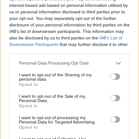
interest-based ads based on personal information utilized by
us or personal information disclosed to third parties prior to
El
defensor del título del CERT-Rallycar
se ha
your opt-out. You may separately opt-out of the further
despedido del mal fario que le acompañaba desde
disclosure of your personal information by third parties on the
que estrenó el Toyota GR Yaris Rally2 allá por el
IAB’s list of downstream participants. This information may
also be disclosed by us to third parties on the
IAB’s List of
mes de mayo en Pozoblanco. Tras encadenar una
Downstream Participants
that may further disclose it to other
serie de abandonos, esta es la primera vez que ha
third parties.
llegado a la meta final con el coche de la firma
Personal Data Processing Opt Outs
nipona, que lo llevó al cuarto lugar de la
clasificación general. Aleksandr Semenov y Aleksei
I want to opt-out of the Sharing of my
personal data.
Ignatov cerraron el top five en su Hyundai i20 N
Opted In
Rally2, con una regularidad que le otorga otr buena
I want to opt-out of the Sale of my
renta de puntos para el CERT-Rallycar.
Personal Data.
Opted In
I want to opt-out of processing my
Alejandro Rodríguez y Miguel Ángel Rodríguez, en
Personal Data for Targeted Advertising.
Opted In
el fin de semana de su estreno con una mecánica
Rally2, sorprendieron con una velocidad que les
I want to opt-out of Collection, Use,