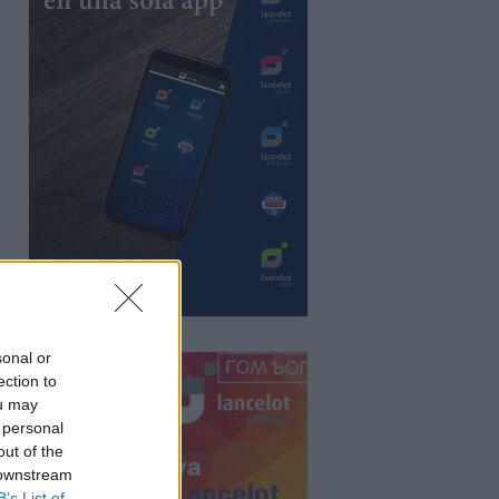
sonal or
ection to
ou may
 personal
out of the
 downstream
B’s List of