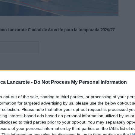
ano Lanzarote Ciudad de Arrecife para la temporada 2026/27
ero
continúa trabajando para perfilar las plantillas de sus dos
imas garantías una nueva y exigente temporada a nivel
ca Lanzarote -
Do Not Process My Personal Information
mpliado su vinculación con el Balonmano Lanzarote Ciudad de
e las piezas importantes de la plantilla
del conjunto masculino
to opt-out of the sale, sharing to third parties, or processing of your per
formation for targeted advertising by us, please use the below opt-out s
r selection. Please note that after your opt-out request is processed y
 más, Aday González asegura que afronta la nueva campaña
eing interest-based ads based on personal information utilized by us or
mí mismo”. “La temporada pasada fue un aprendizaje para mí”,
disclosed to third parties prior to your opt-out. You may separately opt-
odos nuestros aciertos y también a nuestros errores, fuimos
losure of your personal information by third parties on the IAB’s list of
e durante gran parte de la temporada, quedando terceros
. This information may also be disclosed by us to third parties on the
IA