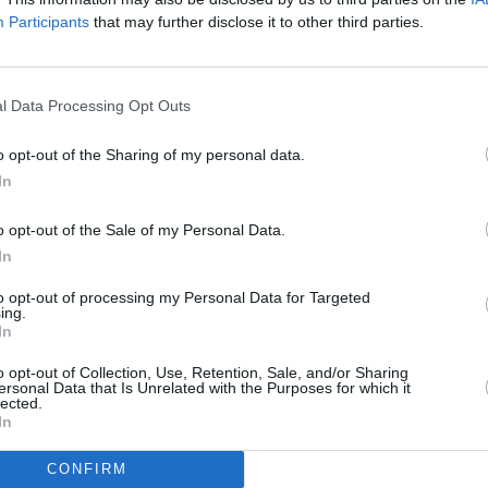
cado”.
Participants
that may further disclose it to other third parties.
a su tercera temporada en el seno del Balonmano Lanzarote
onsecutiva tras su regreso el pasado verano. Un jugador zurdo
l Data Processing Opt Outs
sobre la cancha de juego y que la pasada campaña disputó 29
n los que anotó 43 goles.
o opt-out of the Sharing of my personal data.
In
espera “
un equipo ambicioso, con hambre y con ganas de
ntinuamos en el equipo tenemos la responsabilidad de
o opt-out of the Sale of my Personal Data.
racterizan al San José Obrero”, expone el jugador, quien está
In
n grupo muy competitivo”.
to opt-out of processing my Personal Data for Targeted
ing.
 la plantilla del
Balonmano Lanzarote Ciudad de Arrecife
de
In
la continuidad del central Javi Aragón. Además, el San José
o opt-out of Collection, Use, Retention, Sale, and/or Sharing
tremo derecho Alex Pazos.
ersonal Data that Is Unrelated with the Purposes for which it
lected.
In
CONFIRM