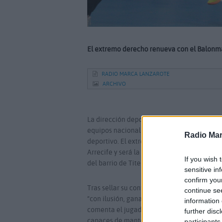
El extremo derecho renueva con el Balonm
RADIO MARCA LANZAROTE
ARCHIVO
La dirección deportiva del
CB San José Obr
equipos nacionales y afrontar con las máx
Radio Mar
deportivo. El extremo Aday González ha a
Arrecife y será la próxima temporada
una d
If you wish 
del barrio de Titerroy.
sensitive in
confirm you
Tras sellar su continuidad una temporada
continue se
“con ilusión, ganas y mucha confianza en 
information 
comenta el jugador, y explica que “pese a t
further disc
capaces de mantenernos en puestos de fas
participants