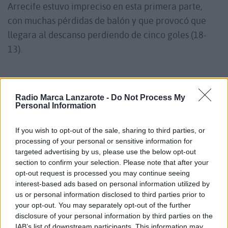
Arrecife estuvo impreciso en esta primera parte,
con muchas pérdidas de balón y que provocó que
llegara al descanso perdiendo de cinco goles (18-
13).
El juego del Balonmano Lanzarote Ciudad de
Arrecife mejoró sustancialmente en la segunda
Radio Marca Lanzarote -
Do Not Process My
Personal Information
parte, ajustando líneas
el equipo dirigido por David
Betancort
. De esta manera, los lanzaroteños fueron
If you wish to opt-out of the sale, sharing to third parties, or
reduciendo la diferencia en el marcador poco a
processing of your personal or sensitive information for
poco, empatando el choque por medio de Aco
targeted advertising by us, please use the below opt-out
section to confirm your selection. Please note that after your
Martín a falta de siete minutos para el final (26-26).
opt-out request is processed you may continue seeing
interest-based ads based on personal information utilized by
us or personal information disclosed to third parties prior to
Con el empate se llegó a los últimos dos minutos de
your opt-out. You may separately opt-out of the further
encuentro, teniendo el Balonmano Lanzarote
disclosure of your personal information by third parties on the
IAB’s list of downstream participants. This information may