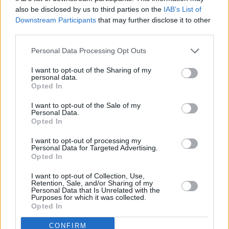
Ciudad de Arrecife varias opciones de ataque para
also be disclosed by us to third parties on the
IAB’s List of
ponerse por delante en el marcador. El último tanto
Downstream Participants
that may further disclose it to other
del partido fue anotado por Alejandro Castellano,
third parties.
jugador que anotó doce goles en este partido,
Personal Data Processing Opt Outs
dándole la victoria a los galdenses.
I want to opt-out of the Sharing of my
personal data.
Opted In
Con el marcador de 30 a 29 se llegó al final del
partido, sufriendo el Balonmano Lanzarote Ciudad
I want to opt-out of the Sale of my
Personal Data.
de Arrecife su primera derrota en la Copa Gobierno
Opted In
de Canarias. Una competición que
se cierra para el
I want to opt-out of processing my
San José Obrero el próximo sábado 6 de
Personal Data for Targeted Advertising.
Opted In
septiembre
, con el enfrentamiento en Titerroy ante
el Balonmano Ingenio.
I want to opt-out of Collection, Use,
Retention, Sale, and/or Sharing of my
Personal Data that Is Unrelated with the
Purposes for which it was collected.
Opted In
Ficha Técnica
CONFIRM