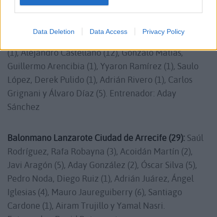
Desatascos Jumbo Gáldar (30):
Hugo Gómez, Marvin
Santiago (5), Jesús Mendoza (2), Nico Trujillo (1),
Data Deletion
Data Access
Privacy Policy
Marcos García, Cayetano González, Carlos Mederos
(1), Alejandro Castellano (12), Gonzalo Matías,
Guillermo Arencibia (1), Yyaron Ramírez (1), Saulo
López, Derek Pulido (1), Adrián Rivero (1), Carlos
Grignani y Álvaro Díaz (5). Entrenador: Aday
Sánchez
Balonmano Lanzarote Ciudad de Arrecife (29):
Saúl
Rodríguez, Rafa Robayna (3), Acoidán Martín (2),
Javi Aragón (5), Aday González (2), Óscar Silva (5),
Pedro Noda, Diego Ruiz (1), Adrián Juárez, Ángel
Iglesias (4), Mauro Jaureguiberry (6), Santiago
Cardone (1), Airam Trujillo y Yamal Nasri.