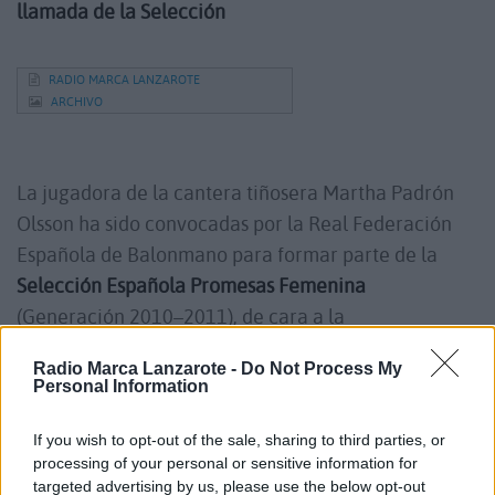
llamada de la Selección
RADIO MARCA LANZAROTE
ARCHIVO
La jugadora de la cantera tiñosera Martha Padrón
Olsson ha sido convocadas por la Real Federación
Española de Balonmano para formar parte de la
Selección Española Promesas Femenina
(Generación 2010–2011), de cara a la
concentración y un doble partido amistoso con la
Radio Marca Lanzarote -
Do Not Process My
selección nacional de Francia que se desarrollará
Personal Information
del 17 al 23 de julio en París.
If you wish to opt-out of the sale, sharing to third parties, or
processing of your personal or sensitive information for
El equipo se concentrará en Madrid desde el jueves
targeted advertising by us, please use the below opt-out