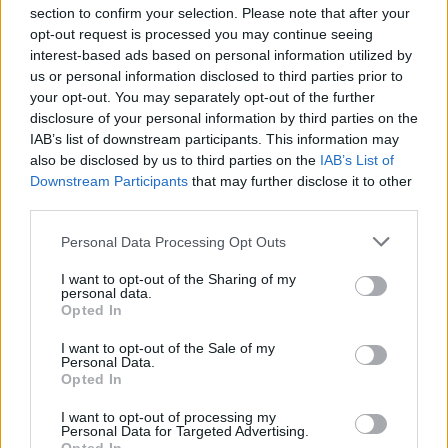
17 de julio, donde realizará sesiones de
section to confirm your selection. Please note that after your
opt-out request is processed you may continue seeing
entrenamiento de mañana y tarde en el Pabellón
interest-based ads based on personal information utilized by
Municipal de Leganés «Manolo Cadenas». El
us or personal information disclosed to third parties prior to
domingo 20 de julio, tras finalizar la preparación en
your opt-out. You may separately opt-out of the further
disclosure of your personal information by third parties on the
pista, el equipo se desplazará hasta París, donde
IAB’s list of downstream participants. This information may
disputará dos partidos. El
doble enfrentamiento
con
also be disclosed by us to third parties on the
IAB’s List of
la selección gala tendrá lugar en “Themaison du
Downstream Participants
that may further disclose it to other
third parties.
handball” los días 21 y 22 de julio a las 18:00 horas.
Personal Data Processing Opt Outs
La canterana del CB Lanzarote Puerto del Carmen
I want to opt-out of the Sharing of my
personal data.
es la única jugadora canaria que acude a esta
Opted In
llamada de la Selección Española Promesas
I want to opt-out of the Sale of my
Femenina que tiene a Miguel Echevarría como
Personal Data.
Opted In
seleccionador y al conejero
Ambros Martín
como
uno de los dos Team Manager del equipo nacional
I want to opt-out of processing my
Personal Data for Targeted Advertising.
español.