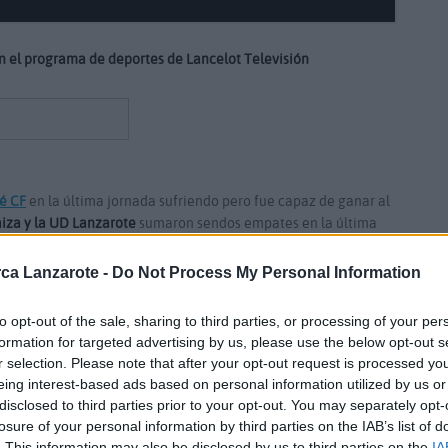
n el programa de deportes de Lancelot Televisión
é CF
en la última jornada sufriendo pero fue capaz de ganar al
aiza y la UD Lanzarote
sumaron sendos empates en la última
ca Lanzarote -
Do Not Process My Personal Information
l Play Off
de ascenso de Primera Regional. El Puerto del
te B contra pronóstico al Inter de Playa Honda. Este próximo
to opt-out of the sale, sharing to third parties, or processing of your per
y la UD Jandía.
formation for targeted advertising by us, please use the below opt-out s
r selection. Please note that after your opt-out request is processed y
eing interest-based ads based on personal information utilized by us or
repasaremos
la previa más completa del próximo fin de
disclosed to third parties prior to your opt-out. You may separately opt-
ero y Domingo Travieso.
losure of your personal information by third parties on the IAB’s list of
. This information may also be disclosed by us to third parties on the
IA