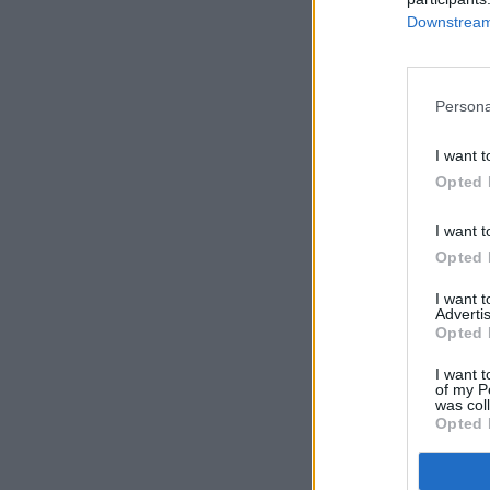
Downstream 
Persona
I want t
Opted 
I want t
Opted 
I want 
Advertis
Opted 
I want t
of my P
was col
Opted 