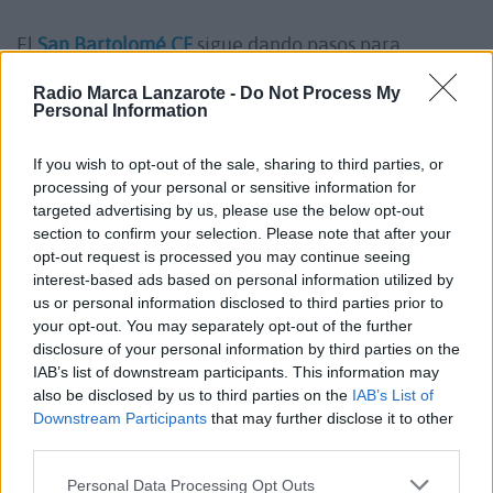
El
San Bartolomé CF
sigue dando pasos para
consolidar su estructura deportiva y, a partir de la
Radio Marca Lanzarote -
Do Not Process My
temporada 2026/27, volverá a contar con un equipo
Personal Information
filial que competirá en la Primera Regional de
Lanzarote. La nueva escuadra
estará formada por
If you wish to opt-out of the sale, sharing to third parties, or
processing of your personal or sensitive information for
jugadores sub-23
, convirtiéndose en un puente
targeted advertising by us, please use the below opt-out
entre la etapa juvenil y el primer equipo.
section to confirm your selection. Please note that after your
opt-out request is processed you may continue seeing
interest-based ads based on personal information utilized by
La entidad batatera ha apostado por Rubén Méndez
us or personal information disclosed to third parties prior to
your opt-out. You may separately opt-out of the further
para liderar este nuevo proyecto. El técnico regresa
disclosure of your personal information by third parties on the
a los banquillos después de dos temporadas y media
IAB’s list of downstream participants. This information may
alejado de la competición,
tras finalizar su etapa en
also be disclosed by us to third parties on the
IAB’s List of
Downstream Participants
that may further disclose it to other
el CD Tite
durante la campaña 2023/24.
third parties.
Personal Data Processing Opt Outs