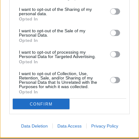
Méndez cuenta con una amplia experiencia en el
fútbol insular. A lo largo de su trayectoria ha
I want to opt-out of the Sharing of my
personal data.
dirigido al CD Tite en dos periodos distintos y
Opted In
también estuvo al frente del primer equipo del San
I want to opt-out of the Sale of my
Bartolomé CF, al que llevó a disputar una fase de
Personal Data.
Opted In
ascenso a categoría superior. Además, formó parte
del cuerpo técnico de la UD Lanzarote como
I want to opt-out of processing my
Personal Data for Targeted Advertising.
segundo entrenador junto a Jero Santana, entrenó
Opted In
al cadete del Orientación Marítima en la Liga
I want to opt-out of Collection, Use,
Interinsular y dirigió al juvenil del CD Lomo.
Retention, Sale, and/or Sharing of my
Personal Data that Is Unrelated with the
Purposes for which it was collected.
Opted In
La
recuperación del filial
responde a la intención
CONFIRM
del club de reforzar el trabajo de cantera y facilitar
la progresión de sus jóvenes talentos. Los futbolistas
que concluyan su formación en categoría juvenil
Data Deletion
Data Access
Privacy Policy
dispondrán así de un equipo competitivo donde