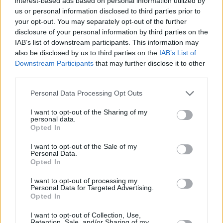
interest-based ads based on personal information utilized by
us or personal information disclosed to third parties prior to
your opt-out. You may separately opt-out of the further
Las categorías hunter y élite compartieron cada
disclosure of your personal information by third parties on the
una de las pruebas, aunque con una mayor
IAB’s list of downstream participants. This information may
also be disclosed by us to third parties on the
IAB’s List of
dificultad para los deportistas de la categoría élite
.
Downstream Participants
that may further disclose it to other
David Espiñeira
fue el ganador de la categoría élite,
third parties.
al ser el deportista más regular en las dos pruebas
Personal Data Processing Opt Outs
celebradas en el
Charco de San Ginés
. El podio de la
categoría masculina, se completaba con la segunda
I want to opt-out of the Sharing of my
personal data.
posición de Ismael Cambeiro y la tercera plaza de
Opted In
Carlos Cabrera.
Alba Weyland
fue la vencedora de
I want to opt-out of the Sale of my
la categoría élite femenina, después de
Personal Data.
Opted In
protagonizar una emocionante final con Jennifer
García. La tercera plaza de la categoría femenina
I want to opt-out of processing my
Personal Data for Targeted Advertising.
fue para Patricia Hernández.
Opted In
I want to opt-out of Collection, Use,
Retention, Sale, and/or Sharing of my