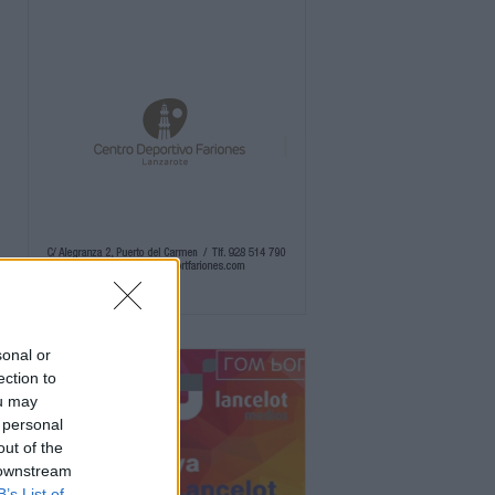
sonal or
ection to
ou may
 personal
out of the
 downstream
B’s List of