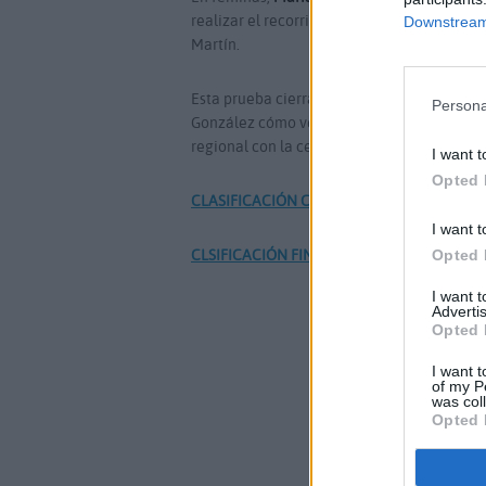
realizar el recorrido dejando en segundo lug
Downstream 
Martín.
Esta prueba cierra la
VIII Copa Insular de A
Persona
González cómo vencedores absolutos. La Gra
regional con la celebración de la
25º edició
I want t
Opted 
CLASIFICACIÓN COMPLETA VI TRAVESÍA 
I want t
CLSIFICACIÓN FINAL VIII COPA INSULAR D
Opted 
I want 
Advertis
Opted 
I want t
of my P
was col
Opted 