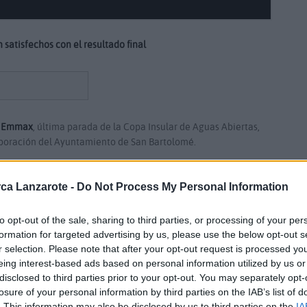
satisfechos con el resultado final
a Emmax
, última parada de la Copa Insular de Aguas Abiertas,
boración del Ayuntamiento de San Bartolomé.
o
los más pequeños se metían en el agua
en Playa Honda para ir
ca Lanzarote -
Do Not Process My Personal Information
s últimos en competir fueron los infantiles, junior y masters
00 metros.
to opt-out of the sale, sharing to third parties, or processing of your per
formation for targeted advertising by us, please use the below opt-out s
o Candela
que no se dejó sorprender en la última cita de la
r selection. Please note that after your opt-out request is processed y
15 minutos en finalizar, el segundo en llegar fue Óscar Martín
eing interest-based ads based on personal information utilized by us or
disclosed to third parties prior to your opt-out. You may separately opt-
losure of your personal information by third parties on the IAB’s list of
 victoria final invirtiendo poco más de diecisiete minutos en
. This information may also be disclosed by us to third parties on the
IA