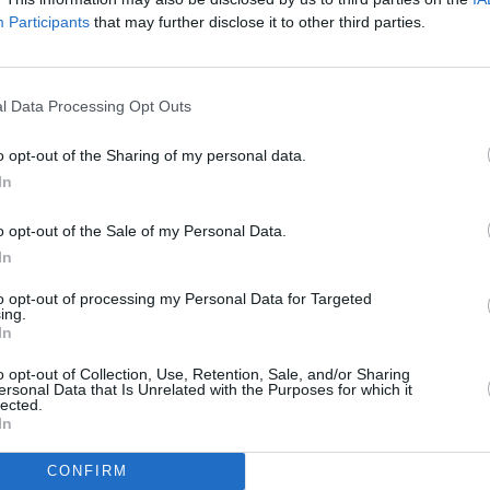
ar a la gran favorita, Sara González, el podio lo cerró Raquel
Participants
that may further disclose it to other third parties.
guas Abiertas
que ha dejado a Alejandro Candela y a Sara
l Data Processing Opt Outs
cisoa será este fin de semana el epicentro de la natación
n
de la Travesía de El Río.
o opt-out of the Sharing of my personal data.
In
EMMAX
o opt-out of the Sale of my Personal Data.
E AGUAS ABIERTAS
In
to opt-out of processing my Personal Data for Targeted
ing.
In
o opt-out of Collection, Use, Retention, Sale, and/or Sharing
ersonal Data that Is Unrelated with the Purposes for which it
lected.
In
CONFIRM