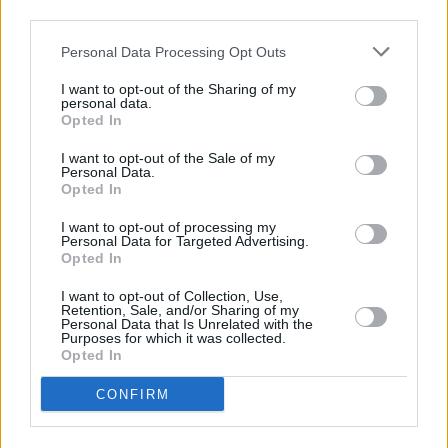
third parties.
Personal Data Processing Opt Outs
I want to opt-out of the Sharing of my
personal data.
Opted In
I want to opt-out of the Sale of my
Personal Data.
Opted In
I want to opt-out of processing my
Personal Data for Targeted Advertising.
Opted In
También habrá una
salida no competitiva
para los
I want to opt-out of Collection, Use,
Retention, Sale, and/or Sharing of my
'chinijos' de 50 metros distancia (16:45 hrs).
Oliver
Personal Data that Is Unrelated with the
Purposes for which it was collected.
Acuña
(miembro del Club Vulcano, organizadores
Opted In
de la prueba), contó los
detalles
de esta sexta
CONFIRM
edición de la travesía en Radio Marca Lanzarote.