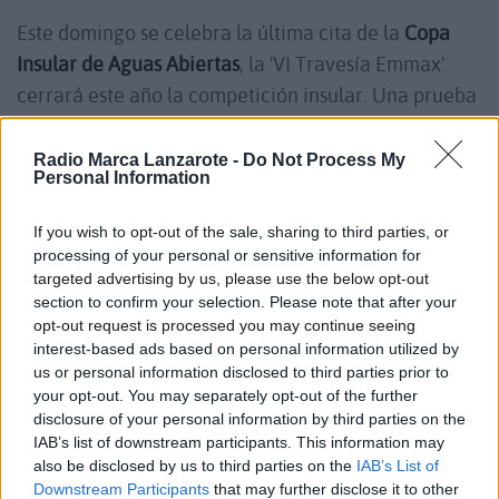
Este domingo se celebra la última cita de la
Copa
Insular de Aguas Abiertas
, la 'VI Travesía Emmax'
cerrará este año la competición insular. Una prueba
que volverá a desarrollarse en aguas de
Playa
Honda
frente al Restaurante Emmax.
Radio Marca Lanzarote -
Do Not Process My
Personal Information
La prueba reina volverá a tener una distancia de
If you wish to opt-out of the sale, sharing to third parties, or
processing of your personal or sensitive information for
1.200 metros
que tendrán que ser completados por
targeted advertising by us, please use the below opt-out
los infantiles, juniors y másters (17:00 hrs), los
section to confirm your selection. Please note that after your
alevines tendrán un recorrido de
800 metros
(16:00
opt-out request is processed you may continue seeing
interest-based ads based on personal information utilized by
hrs), y los benjamines tendrán un recorrido de
400
us or personal information disclosed to third parties prior to
metros
(16:20 hrs).
your opt-out. You may separately opt-out of the further
disclosure of your personal information by third parties on the
IAB’s list of downstream participants. This information may
Plano de la Travesía:
also be disclosed by us to third parties on the
IAB’s List of
Downstream Participants
that may further disclose it to other